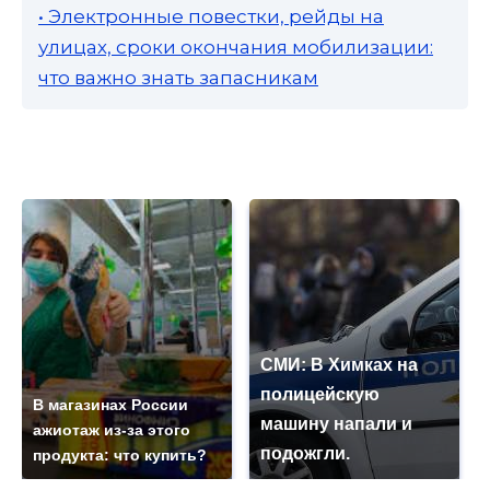
• Электронные повестки, рейды на
улицах, сроки окончания мобилизации:
что важно знать запасникам
СМИ: В Химках на
полицейскую
В магазинах России
машину напали и
ажиотаж из-за этого
подожгли.
продукта: что купить?