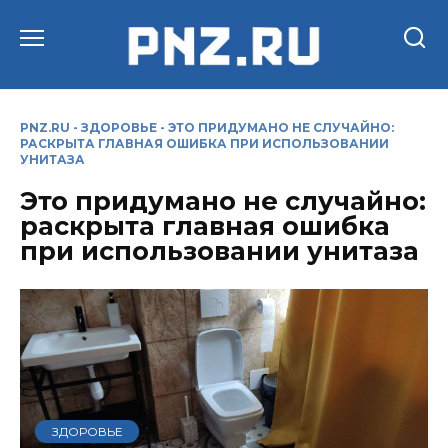
Перейти
к
содержанию
PNZ.RU
-
ЗДОРОВЬЕ
-
ЭТО ПРИДУМАНО НЕ СЛУЧАЙНО:
РАСКРЫТА ГЛАВНАЯ ОШИБКА ПРИ ИСПОЛЬЗОВАНИИ
УНИТАЗА
Это придумано не случайно:
раскрыта главная ошибка
при использовании унитаза
ЗДОРОВЬЕ