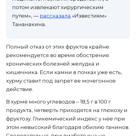
потом извлекают хирургическим
путем», —
рассказала
«Известиям»
Тананакина.
Полный отказ от этих фруктов крайне
рекомендуется во время обострения
хронических болезней желудка и
кишечника. Если камни в почках уже есть,
хурму ставит под запрет ее мочегонное
действие.
В хурме много углеводов – 18,5 г в 100 г
продукта, четверть приходятся на глюкозу и
фруктозу. Гликемический индекс у нее при
этом невысокий благодаря обилию танинов.
Следовательно, при диабете она не