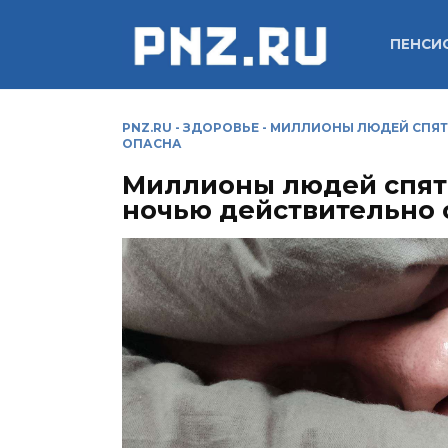
Перейти
к
ПЕНСИ
содержанию
PNZ.RU
-
ЗДОРОВЬЕ
-
МИЛЛИОНЫ ЛЮДЕЙ СПЯТ 
ОПАСНА
Миллионы людей спят 
ночью действительно 