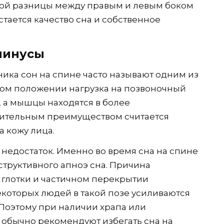
ой разницы между правым и левым боком
тается качество сна и собственное
 минусы
ника сон на спине часто называют одним из
ком положении нагрузка на позвоночный
 а мышцы находятся в более
нительным преимуществом считается
а кожу лица.
 недостаток. Именно во время сна на спине
структивного апноэ сна. Причина
 глотки и частичном перекрытии
некоторых людей в такой позе усиливаются
Поэтому при наличии храпа или
обычно рекомендуют избегать сна на