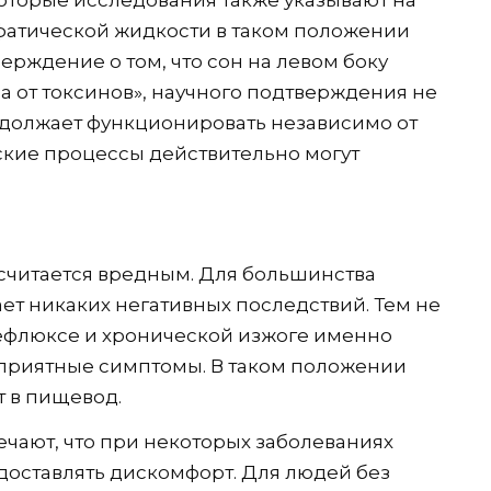
оторые исследования также указывают на
атической жидкости в таком положении
ерждение о том, что сон на левом боку
 от токсинов», научного подтверждения не
одолжает функционировать независимо от
ские процессы действительно могут
 считается вредным. Для большинства
ет никаких негативных последствий. Тем не
ефлюксе и хронической изжоге именно
еприятные симптомы. В таком положении
т в пищевод.
чают, что при некоторых заболеваниях
 доставлять дискомфорт. Для людей без