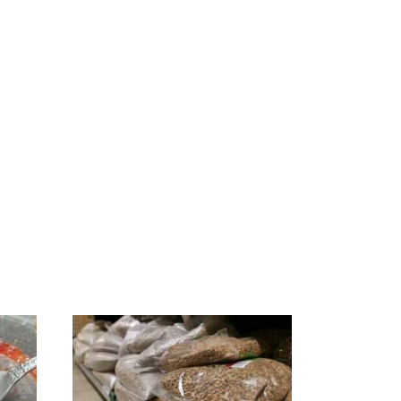
ссии
На Урале из казны
Как выглядит место
к
были украдены 18
крушение вертолета на
миллионов рублей
Кавказе: смотреть