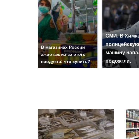
СМИ: В Химка
полицейску
В магазинах России
машину напа
ажиотаж из-за этого
подожгли.
продукта: что купить?