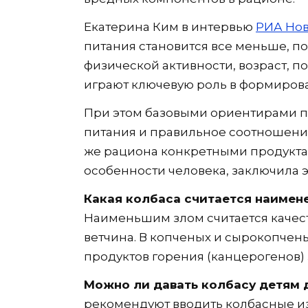
Екатерина Ким в интервью
РИА Нов
питания становится все меньше, п
физической активности, возраст, 
играют ключевую роль в формирова
При этом базовыми ориентирами п
питания и правильное соотношение
же рациона конкретными продукт
особенности человека, заключила э
Какая колбаса считается наимен
Наименьшим злом считается качест
ветчина. В копченых и сырокопчен
продуктов горения (канцерогенов)
Можно ли давать колбасу детям д
рекомендуют вводить колбасные из