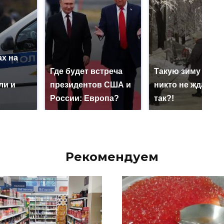
х на
ю
Где будет встреча
Такую зиму в Ро
ли и
президентов США и
никто не ждал: ка
России: Европа?
так?!
Рекомендуем