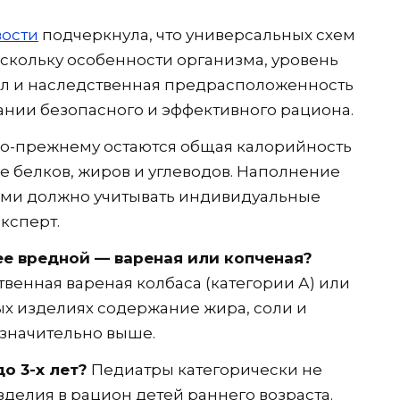
ости
подчеркнула, что универсальных схем
оскольку особенности организма, уровень
пол и наследственная предрасположенность
нии безопасного и эффективного рациона.
о-прежнему остаются общая калорийность
 белков, жиров и углеводов. Наполнение
ами должно учитывать индивидуальные
ксперт.
ее вредной — вареная или копченая?
венная вареная колбаса (категории А) или
ых изделиях содержание жира, соли и
 значительно выше.
о 3-х лет?
Педиатры категорически не
делия в рацион детей раннего возраста.