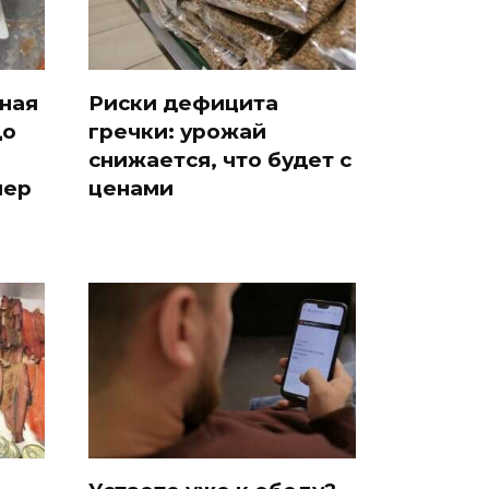
сная
Риски дефицита
до
гречки: урожай
снижается, что будет с
мер
ценами