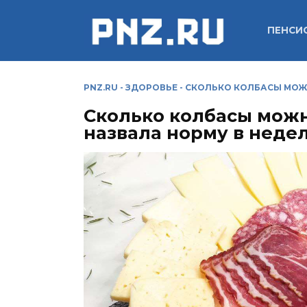
Перейти
к
ПЕНСИ
содержанию
PNZ.RU
-
ЗДОРОВЬЕ
-
СКОЛЬКО КОЛБАСЫ МОЖН
Сколько колбасы можн
назвала норму в неде