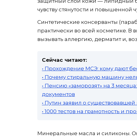
защитный слой кожи — липидный ба
чувству стянутости и повышенной ч
Синтетические консерванты (пара
практически во всей косметике. В 
вызывать аллергию, дерматит и, во
Сейчас читают:
• Прохождение МСЭ: кому дают бе
• Почему стиральную машину нель
• Пенсию «заморозят» на 3 месяц
документов
• Путин заявил о существовавшей
• 1000 тестов на грамотность и п
Минеральные масла и силиконы. Он