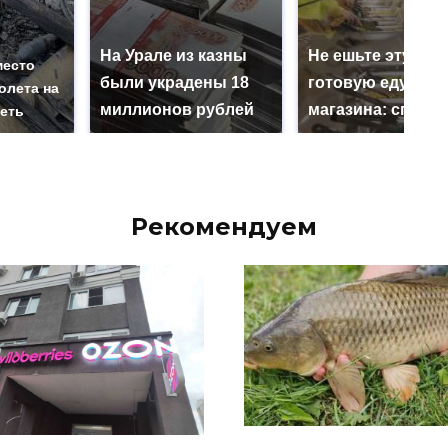
На Урале из казны
Не ешьте эту
место
были украдены 18
готовую еду из
олета на
миллионов рублей
магазина: список
реть
Рекомендуем