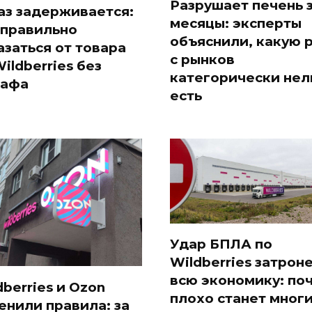
Разрушает печень 
аз задерживается:
месяцы: эксперты
 правильно
объяснили, какую 
азаться от товара
с рынков
Wildberries без
категорически нел
афа
есть
Удар БПЛА по
Wildberries затрон
всю экономику: по
dberries и Ozon
плохо станет мног
енили правила: за