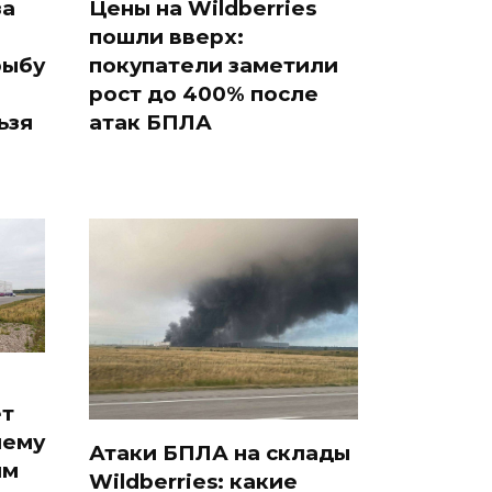
за
Цены на Wildberries
пошли вверх:
рыбу
покупатели заметили
рост до 400% после
ьзя
атак БПЛА
ет
чему
Атаки БПЛА на склады
им
Wildberries: какие