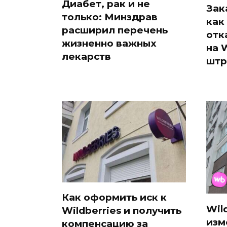
Диабет, рак и не
Зак
только: Минздрав
как
расширил перечень
отк
жизненно важных
на 
лекарств
штр
Как оформить иск к
Wil
Wildberries и получить
изм
компенсацию за