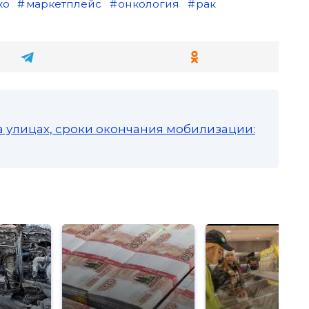
ко
маркетплейс
онкология
рак
а улицах, сроки окончания мобилизации: