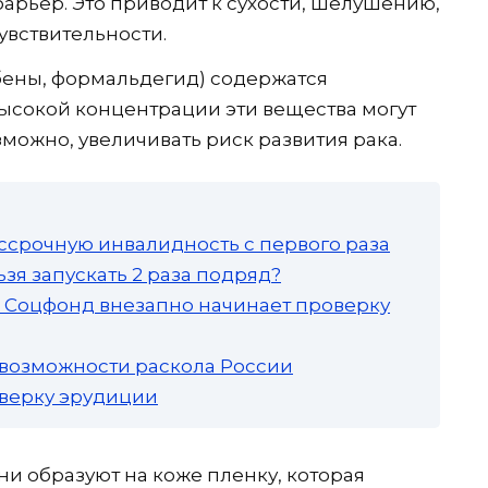
рьер. Это приводит к сухости, шелушению,
увствительности.
бены, формальдегид) содержатся
высокой концентрации эти вещества могут
зможно, увеличивать риск развития рака.
ссрочную инвалидность с первого раза
зя запускать 2 раза подряд?
а: Соцфонд внезапно начинает проверку
 возможности раскола России
роверку эрудиции
и образуют на коже пленку, которая