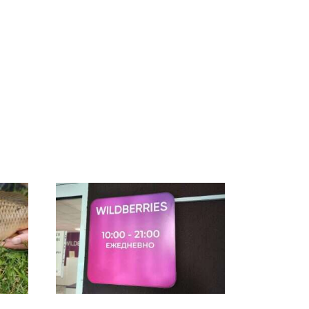
В ОАЭ произошло
Все новости по
жестокое убийство
падению вертолета на
криптомиллионера
Кавказе: читать здесь