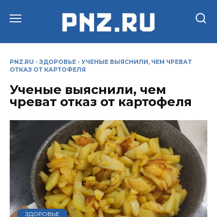
Перейти
к
содержанию
PNZ.RU
-
ЗДОРОВЬЕ
-
УЧЕНЫЕ ВЫЯСНИЛИ, ЧЕМ ЧРЕВАТ
ОТКАЗ ОТ КАРТОФЕЛЯ
Ученые выяснили, чем
чреват отказ от картофеля
ЗДОРОВЬЕ