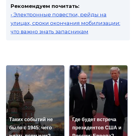
Рекомендуем почитать:
• Электронные повестки, рейды на
улицах, сроки окончания мобилизации:
что важно знать запасникам
Таких событий не
Где будет встреча
было с 1945: чего
президентов США и
ждать всем нам?
России: Европа?