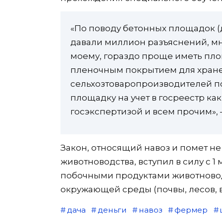
«По поводу бетонных площадок (д
давали миллион разъяснений, мн
моему, гораздо проще иметь площ
пленочным покрытием для хранен
сельхозтоваропроизводителей п
площадку на учет в госреестр ка
госэкспертизой и всем прочим», 
Закон, относящий навоз и помет не
животноводства, вступил в силу с 1
побочными продуктами животновод
окружающей среды (почвы, лесов, в
дача
деньги
навоз
фермер