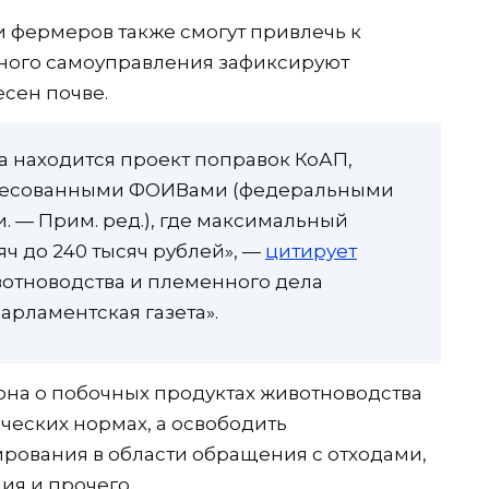
и фермеров также смогут привлечь к
тного самоуправления зафиксируют
сен почве.
а находится проект поправок КоАП,
ересованными ФОИВами (федеральными
. — Прим. ред.), где максимальный
ч до 240 тысяч рублей», —
цитирует
отноводства и племенного дела
арламентская газета».
кона о побочных продуктах животноводства
ических нормах, а освободить
рования в области обращения с отходами,
я и прочего.