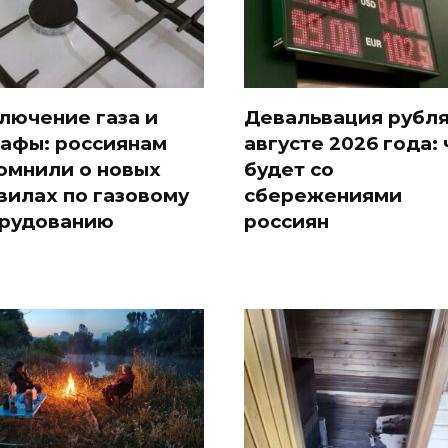
Кавказе:
всем
продукта:
читать
нам?
что
здесь
купить?
Рекомендуем
лючение газа и
Девальвация рубля
афы: россиянам
августе 2026 года: 
омнили о новых
будет со