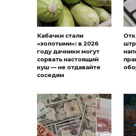
как
рублей
так?!
Кабачки стали
Отк
«золотыми»: в 2026
штр
году дачники могут
нап