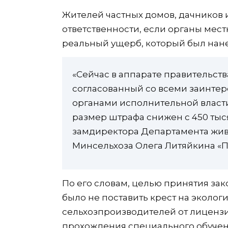
Жителей частных домов, дачников 
ответственности, если органы мес
реальный ущерб, который был нане
«Сейчас в аппарате правительств
согласованный со всеми заинт
органами исполнительной власти
размер штрафа снижен с 450 тыся
замдиректора Департамента жив
Минсельхоза Олега Литяйкина «П
По его словам, целью принятия за
было не поставить крест на эколог
сельхозпроизводителей от лицензи
прохождения специального обучени