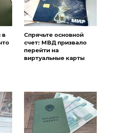
Кавказе:
смотреть
 в
Спрячьте основной
что
счет: МВД призвало
перейти на