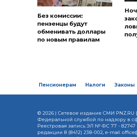
сорвать настоящий
пра
куш — не отдавайте
обо
соседям
Ноч
Без комиссии:
зак
пензенцы будут
лов
обменивать доллары
пол
по новым правилам