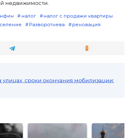
ой недвижимости.
нфин
налог
налог с продажи квартиры
селение
Разворотнева
реновация
а улицах, сроки окончания мобилизации: