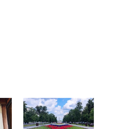
СМИ: В Химках на
е
полицейскую
В магазинах России
о
машину напали и
ажиотаж из-за этого
подожгли.
продукта: что купить?