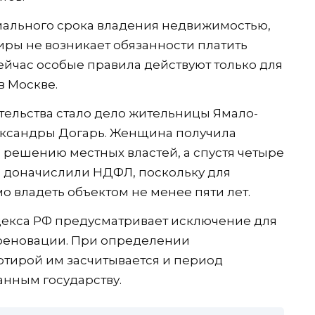
мального срока владения недвижимостью,
иры не возникает обязанности платить
ейчас особые правила действуют только для
в Москве.
тельства стало дело жительницы Ямало-
ександры Догарь. Женщина получила
о решению местных властей, а спустя четыре
ы доначислили НДФЛ, поскольку для
о владеть объектом не менее пяти лет.
кодекса РФ предусматривает исключение для
реновации. При определении
ртирой им засчитывается и период
нным государству.