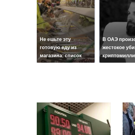
Не ешьте эту
В ОАЭ произ
готовую еду из
жестокое уб
магазина: список
криптомилли