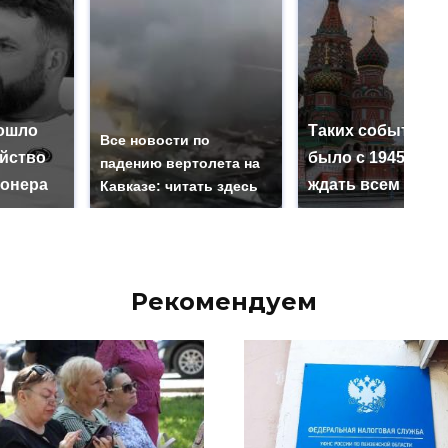
ошло
Таких событий н
Все новости по
ийство
было с 1945: чег
падению вертолета на
онера
ждать всем нам?
Кавказе: читать здесь
Рекомендуем