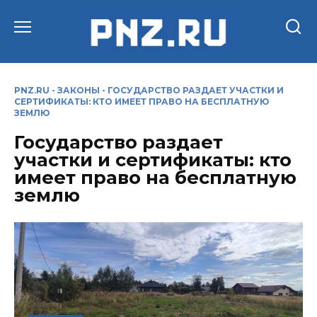
Перейти
к
содержанию
PNZ.RU
-
ЗАКОНЫ
-
ГОСУДАРСТВО РАЗДАЕТ УЧАСТКИ И
СЕРТИФИКАТЫ: КТО ИМЕЕТ ПРАВО НА БЕСПЛАТНУЮ
ЗЕМЛЮ
Государство раздает
участки и сертификаты: кто
имеет право на бесплатную
землю