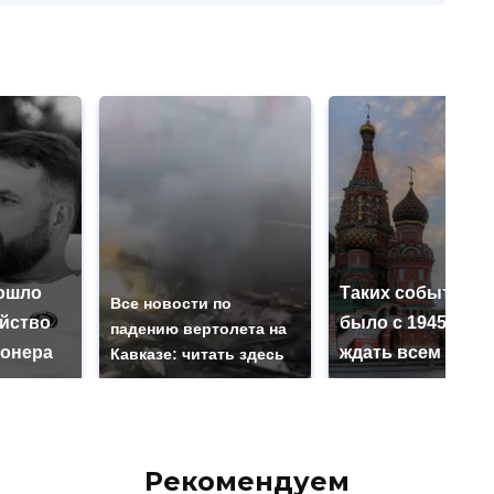
ошло
Таких событий н
Все новости по
ийство
было с 1945: чег
падению вертолета на
онера
ждать всем нам?
Кавказе: читать здесь
Рекомендуем