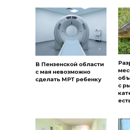
Раз
В Пензенской области
мес
с мая невозможно
объ
сделать МРТ ребенку
с р
кат
ест