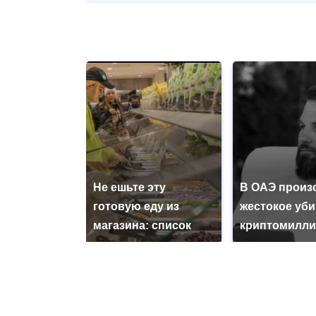
Не ешьте эту
В ОАЭ произ
готовую еду из
жестокое уб
магазина: список
криптомилли