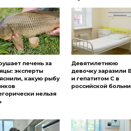
рушает печень за
Девятилетнюю
яцы: эксперты
девочку заразили 
яснили, какую рыбу
и гепатитом С в
ынков
российской больн
егорически нельзя
ь