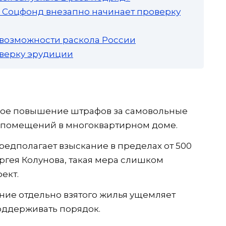
а: Соцфонд внезапно начинает проверку
 возможности раскола России
роверку эрудиции
ное повышение штрафов за самовольные
 помещений в многоквартирном доме.
едполагает взыскание в пределах от 500
ергея Колунова, такая мера слишком
ект.
ние отдельно взятого жилья ущемляет
оддерживать порядок.