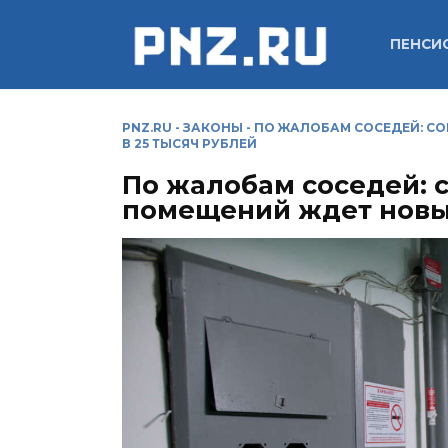
Перейти
к
ПЕНСИ
содержанию
PNZ.RU
-
ЗАКОНЫ
-
ПО ЖАЛОБАМ СОСЕДЕЙ: С
В 25 ТЫСЯЧ РУБЛЕЙ
По жалобам соседей: 
помещений ждет новый