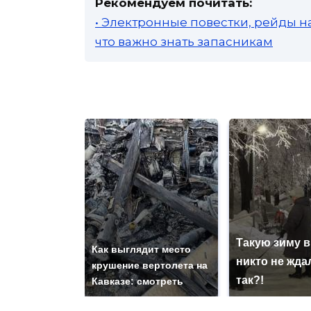
Рекомендуем почитать:
• Электронные повестки, рейды н
что важно знать запасникам
Такую зиму в
Как выглядит место
никто не ждал
крушение вертолета на
так?!
Кавказе: смотреть