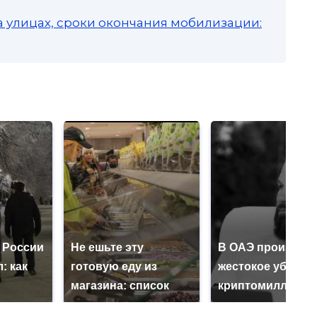
а улицах, сроки окончания мобилизации:
 России
Не ешьте эту
В ОАЭ произошл
: как
готовую еду из
жестокое убийст
магазина: список
криптомиллионе