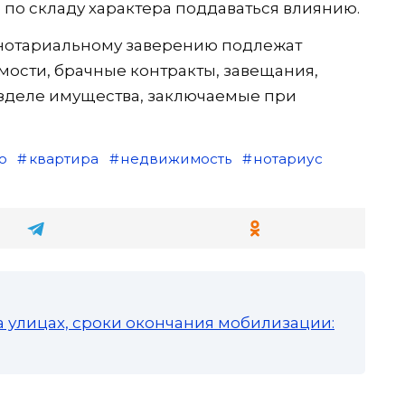
 по складу характера поддаваться влиянию.
нотариальному заверению подлежат
ости, брачные контракты, завещания,
азделе имущества, заключаемые при
о
квартира
недвижимость
нотариус
а улицах, сроки окончания мобилизации: