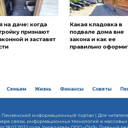
я на даче: когда
Какая кладовка в
тройку признают
подвале дома вне
аконной и заставят
закона и как ее
сти
правильно оформи
Семьям
Жизнь
Финансы
Советы
Пе
| Пензенский информационный портал | Для читателе
фере связи, информационных технологий и массовых
от 18.02.2022 года. Учредитель ООО «ПНЗ». Главный р