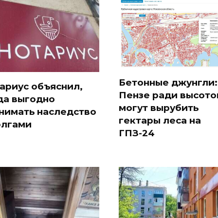
Бетонные джунгли:
ариус объяснил,
Пензе ради высото
да выгодно
могут вырубить
нимать наследство
гектары леса на
олгами
ГПЗ-24