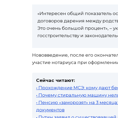
«Интересен общий показатель о
договоров дарения между родств
Это очень большой процент», – у
госстроительству и законодатель
Нововведение, после его окончате
участие нотариуса при оформлении
Сейчас читают:
• Прохождение МСЭ: кому дают бе
• Почему стиральную машину нель
• Пенсию «заморозят» на 3 месяц
документов
• Путин заявил о существовавшей