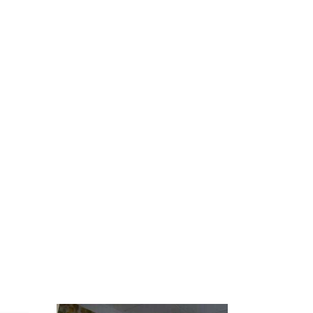
ссии
На Урале из казны
Как выглядит место
к
были украдены 18
крушение вертолета на
миллионов рублей
Кавказе: смотреть