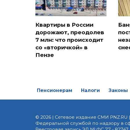
Квартиры в России
Бан
дорожают, преодолев
пос
7 млн: что происходит
нез
со «вторичкой» в
сне
Пензе
Пенсионерам
Налоги
Законы
© 2026 | Сетевое издание СМИ PNZ.RU 
Федеральной службой по надзору в с
Реестровая запись ЭЛ № ФС 77 - 82747 