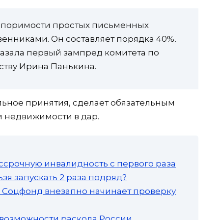
споримости простых письменных
енниками. Он составляет порядка 40%.
казала первый зампред комитета по
ству Ирина Панькина.
льное принятия, сделает обязательным
 недвижимости в дар.
ссрочную инвалидность с первого раза
зя запускать 2 раза подряд?
а: Соцфонд внезапно начинает проверку
 возможности раскола России