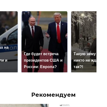
х на
ю
Где будет встреча
Такую зиму в Ро
ли и
президентов США и
никто не ждал: ка
России: Европа?
так?!
Рекомендуем