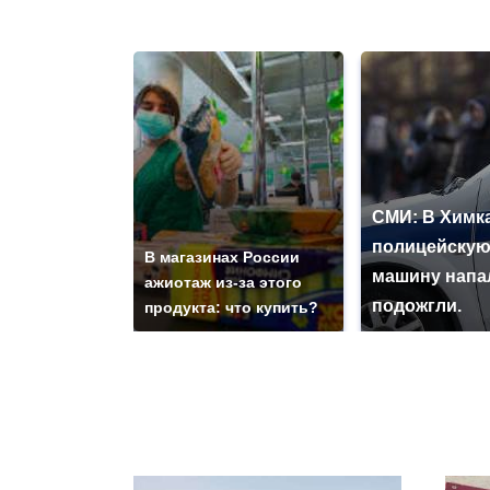
СМИ: В Химка
полицейску
В магазинах России
машину напа
ажиотаж из-за этого
подожгли.
продукта: что купить?