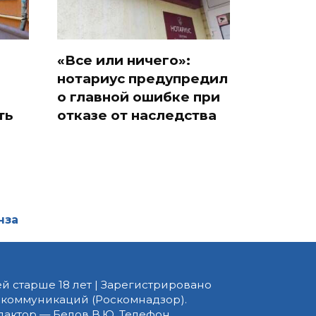
«Все или ничего»:
нотариус предупредил
о главной ошибке при
ть
отказе от наследства
нза
й старше 18 лет | Зарегистрировано
 коммуникаций (Роскомнадзор).
едактор — Белов В.Ю. Телефон