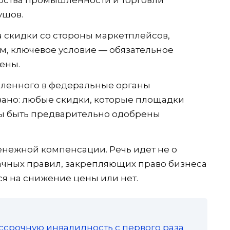
ерства промышленности и торговли
ушов.
а скидки со стороны маркетплейсов,
ам, ключевое условие — обязательное
ены.
авленного в федеральные органы
зано: любые скидки, которые площадки
ны быть предварительно одобрены
енежной компенсации. Речь идет не о
ачных правил, закрепляющих право бизнеса
ся на снижение цены или нет.
ссрочную инвалидность с первого раза