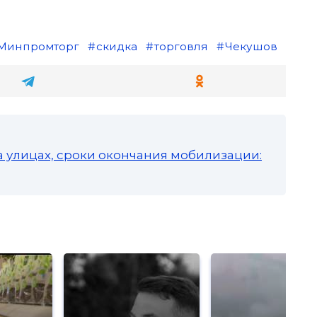
Минпромторг
скидка
торговля
Чекушов
а улицах, сроки окончания мобилизации: