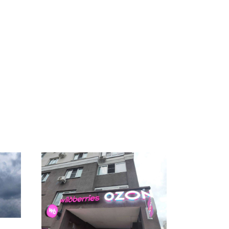
Таких событий не
В магазинах России
было с 1945: чего
 на
ажиотаж из-за этого
ждать всем нам?
есь
продукта: что купить?