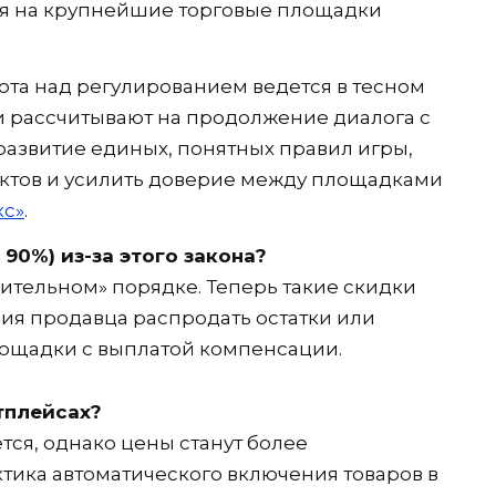
ся на крупнейшие торговые площадки
ота над регулированием ведется в тесном
и рассчитывают на продолжение диалога с
азвитие единых, понятных правил игры,
иктов и усилить доверие между площадками
кс»
.
90%) из-за этого закона?
дительном» порядке. Теперь такие скидки
ния продавца распродать остатки или
лощадки с выплатой компенсации.
тплейсах?
ся, однако цены станут более
ктика автоматического включения товаров в