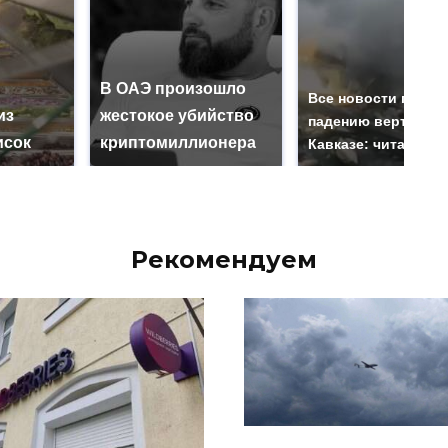
В ОАЭ произошло
Все новости по
из
жестокое убийство
падению вертолета
исок
криптомиллионера
Кавказе: читать зд
Рекомендуем