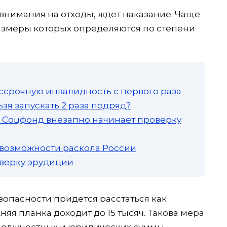
нимания на отходы, ждет наказание. Чаще
размеры которых определяются по степени
ссрочную инвалидность с первого раза
зя запускать 2 раза подряд?
а: Соцфонд внезапно начинает проверку
 возможности раскола России
роверку эрудиции
опасности придется расстаться как
няя планка доходит до 15 тысяч. Такова мера
я должностных и юридических суммы