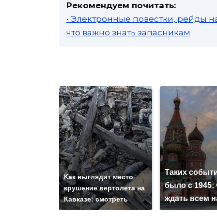
Рекомендуем почитать:
• Электронные повестки, рейды н
что важно знать запасникам
Таких событи
Как выглядит место
было с 1945: 
крушение вертолета на
ждать всем 
Кавказе: смотреть