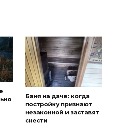
е
Баня на даче: когда
льно
постройку признают
незаконной и заставят
снести