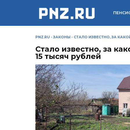
Перейти
к
ПЕНСИ
содержанию
PNZ.RU
-
ЗАКОНЫ
-
СТАЛО ИЗВЕСТНО, ЗА КАКО
Стало известно, за ка
15 тысяч рублей