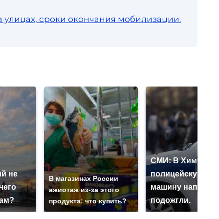
а улицах, сроки окончания мобилизации:
СМИ: В Химках н
й не
полицейскую
В магазинах России
чего
машину напали и
ажиотаж из-за этого
нам?
подожгли.
продукта: что купить?