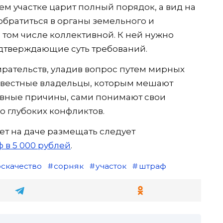
ем участке царит полный порядок, а вид на
обратиться в органы земельного и
 том числе коллективной. К ней нужно
одтверждающие суть требований.
ирательств, уладив вопрос путем мирных
совестные владельцы, которым мешают
ивные причины, сами понимают свои
о глубоких конфликтов.
лет на даче размещать следует
 в 5 000 рублей
.
скачество
сорняк
участок
штраф