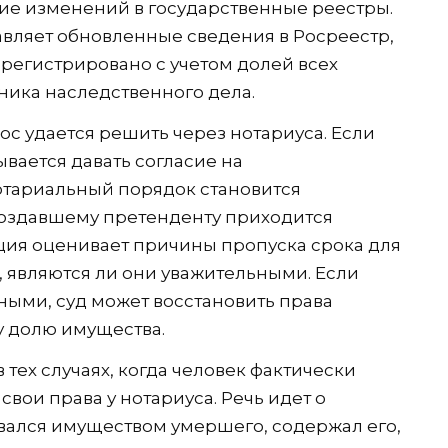
ние изменений в государственные реестры.
авляет обновленные сведения в Росреестр,
арегистрировано с учетом долей всех
ника наследственного дела.
рос удается решить через нотариуса. Если
ывается давать согласие на
тариальный порядок становится
поздавшему претенденту приходится
нция оценивает причины пропуска срока для
, являются ли они уважительными. Если
ыми, суд может восстановить права
 долю имущества.
тех случаях, когда человек фактически
вои права у нотариуса. Речь идет о
овался имуществом умершего, содержал его,