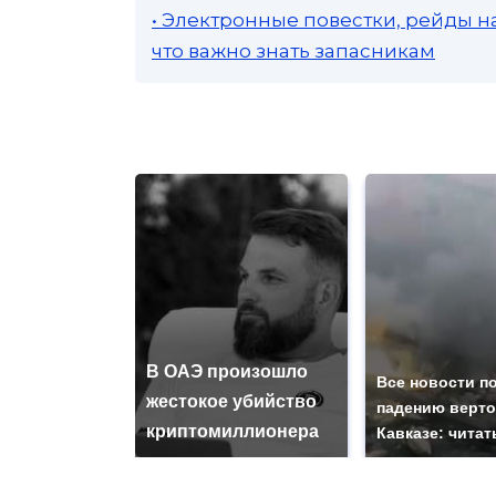
• Электронные повестки, рейды н
что важно знать запасникам
В ОАЭ произошло
Все новости п
жестокое убийство
падению верто
криптомиллионера
Кавказе: читат