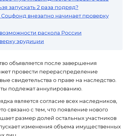
зя запускать 2 раза подряд?
а: Соцфонд внезапно начинает проверку
 возможности раскола России
роверку эрудиции
тво объявляется после завершения
может провести перераспределение
ые свидетельства о праве на наследство.
ты подлежат аннулированию.
ядка является согласие всех наследников,
то связано с тем, что появление нового
ает размер долей остальных участников
допускает изменения объема имущественных
х лиц.