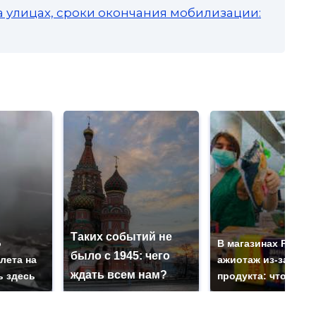
а улицах, сроки окончания мобилизации:
Таких событий не
о
В магазинах Росси
было с 1945: чего
лета на
ажиотаж из-за этог
ждать всем нам?
ь здесь
продукта: что купи