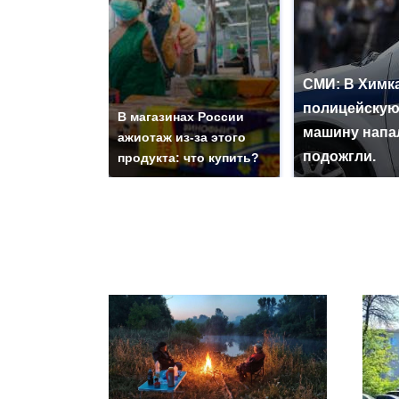
СМИ: В Химка
полицейску
В магазинах России
машину напа
ажиотаж из-за этого
подожгли.
продукта: что купить?