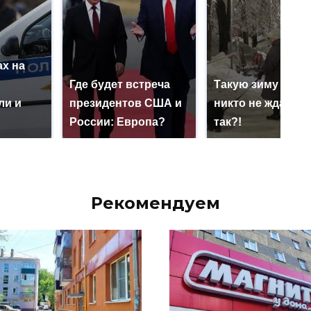
х на
ю
Где будет встреча
Такую зиму в Ро
ли и
президентов США и
никто не ждал: ка
России: Европа?
так?!
Рекомендуем