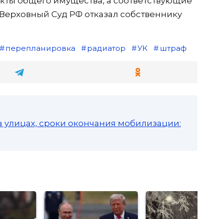
кты общего имущества, а соответствующие
 Верховный Суд РФ отказал собственнику
перепланировка
радиатор
УК
штраф
а улицах, сроки окончания мобилизации: