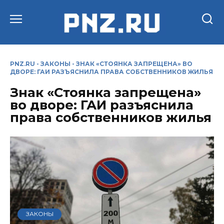
Перейти
к
содержанию
PNZ.RU
-
ЗАКОНЫ
-
ЗНАК «СТОЯНКА ЗАПРЕЩЕНА» ВО
ДВОРЕ: ГАИ РАЗЪЯСНИЛА ПРАВА СОБСТВЕННИКОВ ЖИЛЬЯ
Знак «Стоянка запрещена»
во дворе: ГАИ разъяснила
права собственников жилья
ЗАКОНЫ