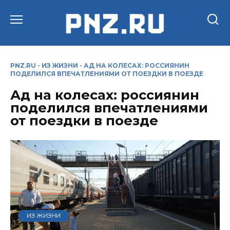
Перейти
к
содержанию
PNZ.RU
-
ИЗ ЖИЗНИ
-
АД НА КОЛЕСАХ: РОССИЯНИН
ПОДЕЛИЛСЯ ВПЕЧАТЛЕНИЯМИ ОТ ПОЕЗДКИ В ПОЕЗДЕ
Ад на колесах: россиянин
поделился впечатлениями
от поездки в поезде
ИЗ ЖИЗНИ