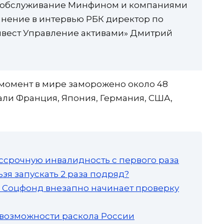
а обслуживание Минфином и компаниями
 мнение в интервью РБК директор по
вест Управление активами» Дмитрий
 момент в мире заморожено около 48
али Франция, Япония, Германия, США,
ссрочную инвалидность с первого раза
зя запускать 2 раза подряд?
а: Соцфонд внезапно начинает проверку
 возможности раскола России