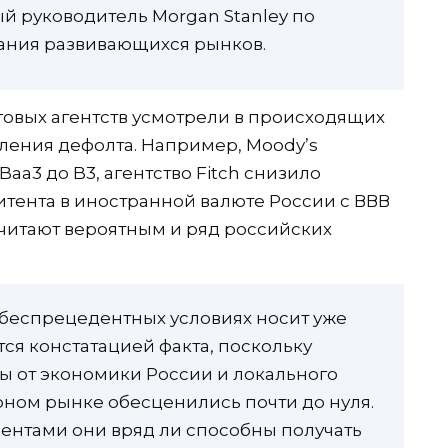
й руководитель Morgan Stanley по
вания развивающихся рынков.
овых агентств усмотрели в происходящих
вления дефолта. Например, Moody’s
aa3 до B3, агентство Fitch снизило
тента в иностранной валюте России с ВВВ
считают вероятным и ряд российских
 беспрецедентных условиях носит уже
ся констатацией факта, поскольку
ы от экономики России и локального
рном рынке обесценились почти до нуля.
дентами они вряд ли способны получать