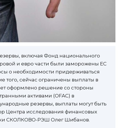
езервы, включая Фонд национального
аровой и евро части были заморожены ЕС
росы о необходимости придерживаться
е того, сейчас ограничены выплаты в
удет оформлено решение со стороны
транными активами (OFAC) в
ународные резервы, выплаты могут быть
тор Центра исследования финансовых
ики СКОЛКОВО-РЭШ Олег Шибанов.