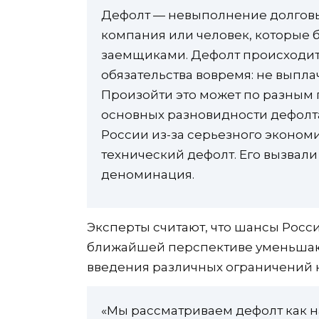
Дефолт — невыполнение долговых 
компания или человек, которые б
заемщиками. Дефолт происходит
обязательства вовремя: не выпла
Произойти это может по разным 
основных разновидности дефолта:
России из-за серьезного эконом
технический дефолт. Его вызвал
деноминация.
Эксперты считают, что шансы Росс
ближайшей перспективе уменьшают
введения различных ограничений 
«Мы рассматриваем дефолт как н