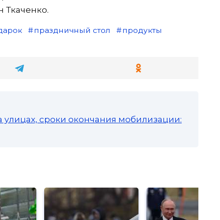
н Ткаченко.
дарок
праздничный стол
продукты
а улицах, сроки окончания мобилизации: