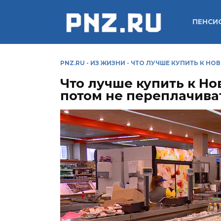
Перейти
к
ПЕНСИ
содержанию
PNZ.RU
-
ИЗ ЖИЗНИ
-
ЧТО ЛУЧШЕ КУПИТЬ К НО
Что лучше купить к Но
потом не переплачива