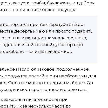
ры, капуста, грибы, баклажаны и т.д. Срок
ии в холодильнике более полугода.
не портятся при температуре от 5 до
ачестве десерта к чаю или просто подарить
лкогольные напитки: шампанское, вино,
 годности и сейчас обойдутся гораздо
 декабря», — считает экономист.
льное масло: оливковое, подсолнечное,
этих продуктов долгий, а они необходимы для
люд. Сюда же можно отнести и майонез. Он
оусов, и имеет срок годности около года.
свежесть и питательность при
озить их за несколько часов до