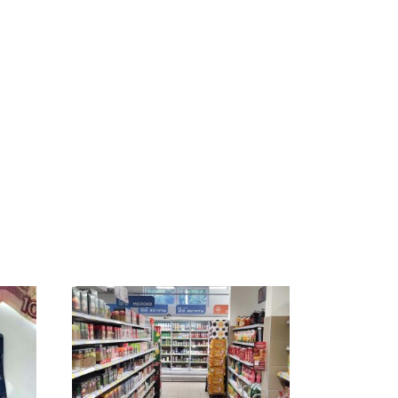
а
Такую зиму в России
На Урале из казны
А и
никто не ждал: как
были украдены 18
так?!
миллионов рублей