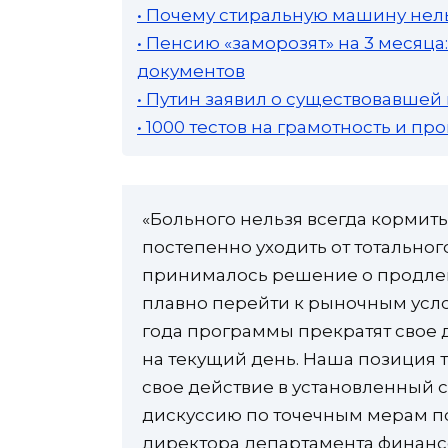
• Почему стиральную машину нель
• Пенсию «заморозят» на 3 месяц
документов
• Путин заявил о существовавшей
• 1000 тестов на грамотность и п
«Больного нельзя всегда кормить
постепенно уходить от тотальног
принималось решение о продлен
плавно перейти к рыночным услов
года программы прекратят свое д
на текущий день. Наша позиция 
свое действие в установленный 
дискуссию по точечным мерам п
директора департамента финан