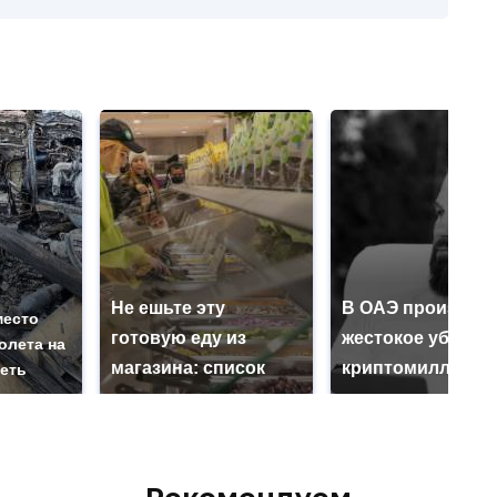
Не ешьте эту
В ОАЭ произошл
место
готовую еду из
жестокое убийст
олета на
магазина: список
криптомиллионе
реть