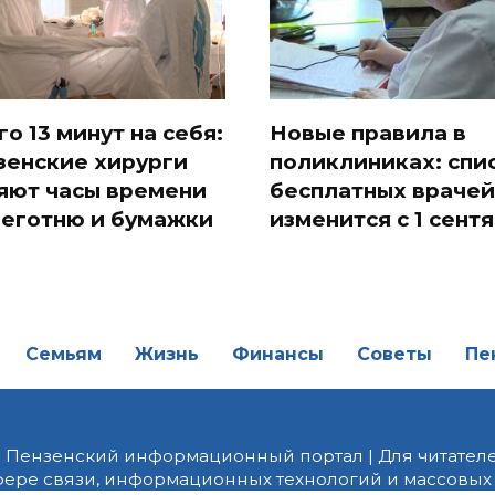
го 13 минут на себя:
Новые правила в
зенские хирурги
поликлиниках: спи
яют часы времени
бесплатных врачей
беготню и бумажки
изменится с 1 сент
Семьям
Жизнь
Финансы
Советы
Пе
| Пензенский информационный портал | Для читателе
фере связи, информационных технологий и массовых