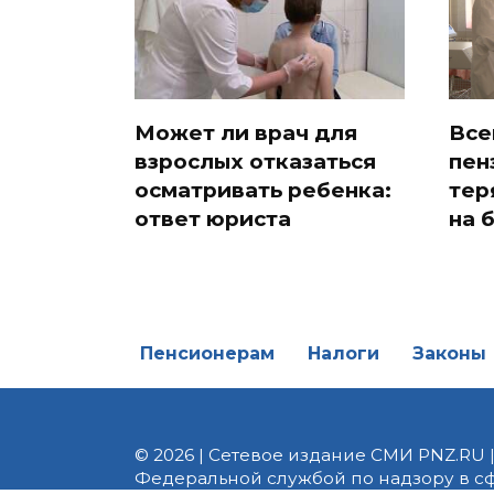
Может ли врач для
Все
взрослых отказаться
пен
осматривать ребенка:
тер
ответ юриста
на 
Пенсионерам
Налоги
Законы
© 2026 | Сетевое издание СМИ PNZ.RU 
Федеральной службой по надзору в с