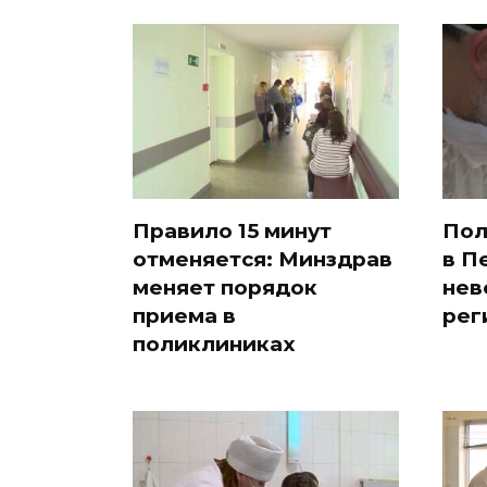
Правило 15 минут
Пол
отменяется: Минздрав
в П
меняет порядок
нев
приема в
рег
поликлиниках