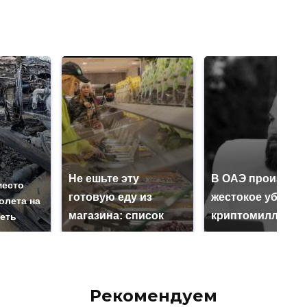
Не ешьте эту
В ОАЭ произошл
место
готовую еду из
жестокое убийст
олета на
магазина: список
криптомиллионе
реть
Рекомендуем