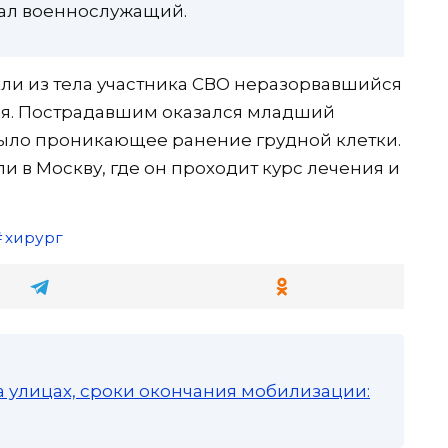
азал военнослужащий.
кли из тела участника СВО неразорвавшийся
бря. Пострадавшим оказался младший
было проникающее ранение грудной клетки.
 в Москву, где он проходит курс лечения и
хирург
а улицах, сроки окончания мобилизации: