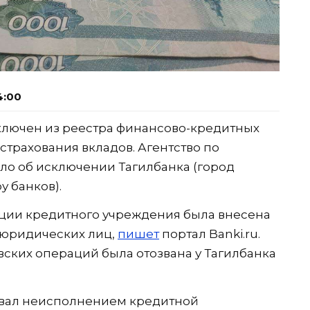
4:00
ключен из реестра финансово-кредитных
страхования вкладов. Агентство по
ло об исключении Тагилбанка (город
у банков).
ации кредитного учреждения была внесена
 юридических лиц,
пишет
портал Banki.ru.
ских операций была отозвана у Тагилбанка
овал неисполнением кредитной