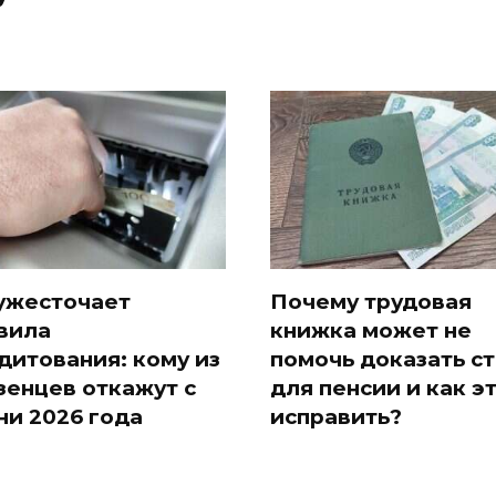
ужесточает
Почему трудовая
вила
книжка может не
дитования: кому из
помочь доказать с
зенцев откажут с
для пенсии и как э
ни 2026 года
исправить?