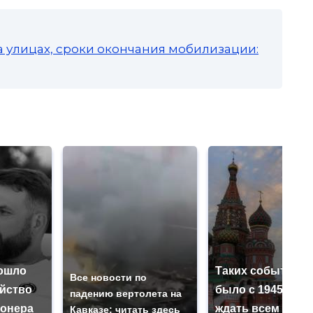
а улицах, сроки окончания мобилизации:
ошло
Таких событий н
Все новости по
ийство
было с 1945: чег
падению вертолета на
онера
ждать всем нам?
Кавказе: читать здесь