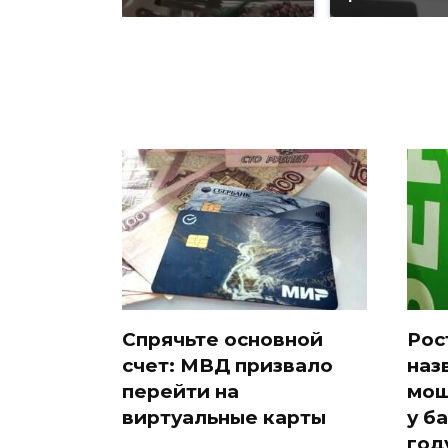
Спрячьте основной
Рос
счет: МВД призвало
наз
перейти на
мош
виртуальные карты
у б
год