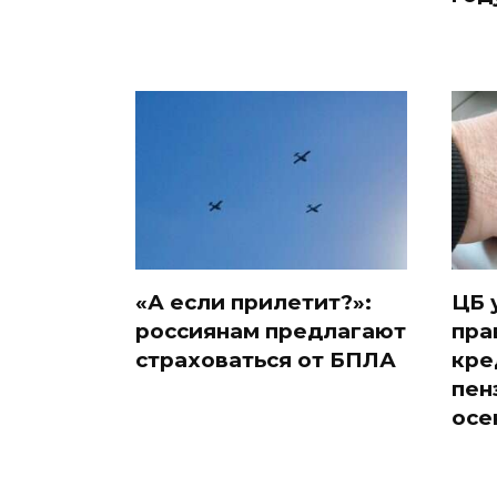
«А если прилетит?»:
ЦБ 
россиянам предлагают
пра
страховаться от БПЛА
кре
пен
осе