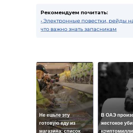
Рекомендуем почитать:
• Электронные повестки, рейды н
что важно знать запасникам
Не ешьте эту
В ОАЭ произ
готовую еду из
жестокое уб
магазина: список
криптомилли