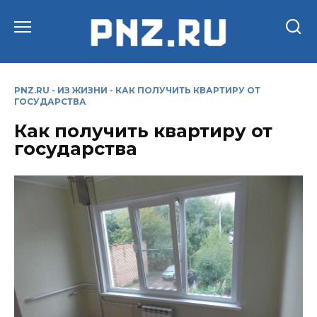
Перейти
к
содержанию
PNZ.RU
-
ИЗ ЖИЗНИ
-
КАК ПОЛУЧИТЬ КВАРТИРУ ОТ
ГОСУДАРСТВА
Как получить квартиру от
государства