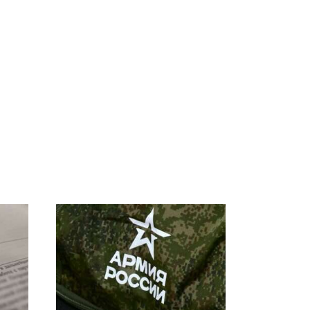
а
Где будет встреча
На Урале из казны
президентов США и
были украдены 18
России: Европа?
миллионов рублей