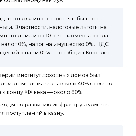
к социальному найму».
д льгот для инвесторов, чтобы в это
ги. В частности, налоговые льготы на
много дома и на 10 лет с момента ввода
 налог 0%, налог на имущество 0%, НДС
мещений в наем 0%», — сообщил Кошелев.
перии институт доходных домов был
е доходные дома составляли 40% от всего
 к концу XIX века — около 80%.
асходы по развитию инфраструктуры, что
ия поступлений в казну.