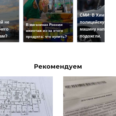
СМИ: В Химках н
й не
полицейскую
В магазинах России
чего
машину напали и
ажиотаж из-за этого
нам?
подожгли.
продукта: что купить?
Рекомендуем