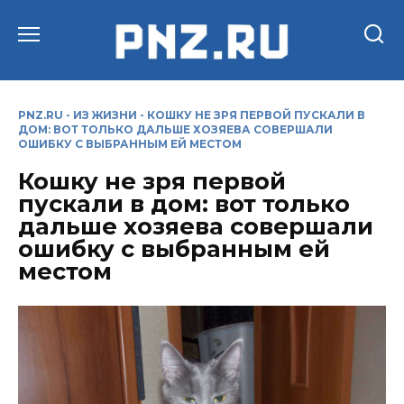
Перейти
к
содержанию
PNZ.RU
-
ИЗ ЖИЗНИ
-
КОШКУ НЕ ЗРЯ ПЕРВОЙ ПУСКАЛИ В
ДОМ: ВОТ ТОЛЬКО ДАЛЬШЕ ХОЗЯЕВА СОВЕРШАЛИ
ОШИБКУ С ВЫБРАННЫМ ЕЙ МЕСТОМ
Кошку не зря первой
пускали в дом: вот только
дальше хозяева совершали
ошибку с выбранным ей
местом