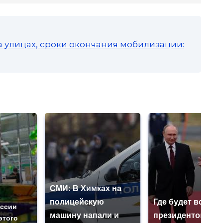
а улицах, сроки окончания мобилизации:
СМИ: В Химках на
полицейскую
Где будет встреч
оссии
машину напали и
президентов СШ
этого