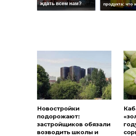
ждать всем нам?
продукта: что 
Новостройки
Каб
подорожают:
«зо
застройщиков обязали
год
возводить школы и
сор