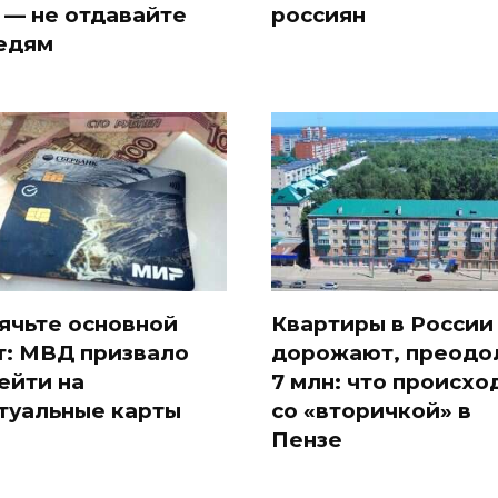
 — не отдавайте
россиян
едям
ячьте основной
Квартиры в России
т: МВД призвало
дорожают, преодо
ейти на
7 млн: что происхо
туальные карты
со «вторичкой» в
Пензе