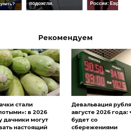
подожгли.
России: Европа?
купить?
Рекомендуем
ачки стали
Девальвация рубля
лотыми»: в 2026
августе 2026 года: 
у дачники могут
будет со
вать настоящий
сбережениями