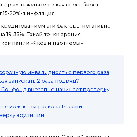
-вторых, покупательская способность
 15-20%-я инфляция.
 кредитованием эти факторы негативно
на 19-35%. Такой точки зрения
компании «Яков и партнеры».
ссрочную инвалидность с первого раза
зя запускать 2 раза подряд?
а: Соцфонд внезапно начинает проверку
 возможности раскола России
роверку эрудиции
я корректировка цен. С одной стороны,