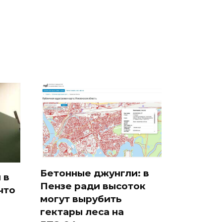
так?!
Кавказе: смотреть
Бетонные джунгли: в
 в
Пензе ради высоток
что
могут вырубить
гектары леса на