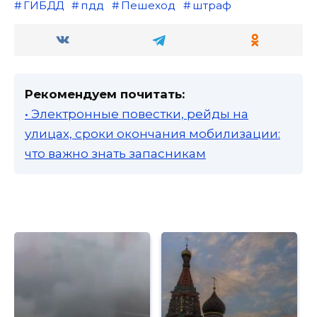
ГИБДД
пдд
Пешеход
штраф
Рекомендуем почитать:
• Электронные повестки, рейды на
улицах, сроки окончания мобилизации:
что важно знать запасникам