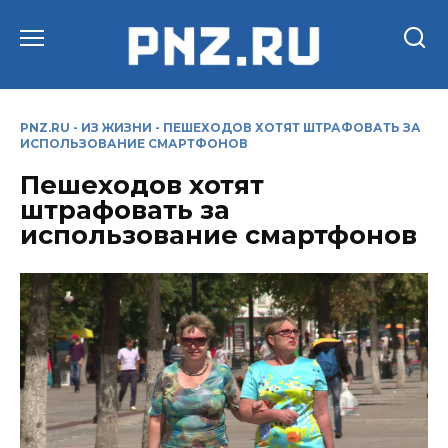
Перейти
к
содержанию
PNZ.RU
-
ИЗ ЖИЗНИ
-
ПЕШЕХОДОВ ХОТЯТ ШТРАФОВАТЬ ЗА
ИСПОЛЬЗОВАНИЕ СМАРТФОНОВ
Пешеходов хотят
штрафовать за
использование смартфонов