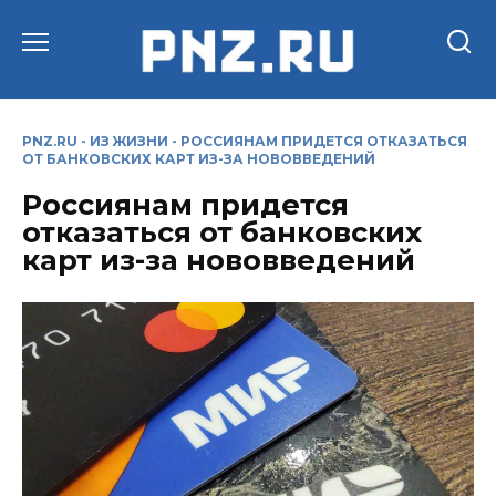
Перейти
к
содержанию
PNZ.RU
-
ИЗ ЖИЗНИ
-
РОССИЯНАМ ПРИДЕТСЯ ОТКАЗАТЬСЯ
ОТ БАНКОВСКИХ КАРТ ИЗ-ЗА НОВОВВЕДЕНИЙ
Россиянам придется
отказаться от банковских
карт из-за нововведений