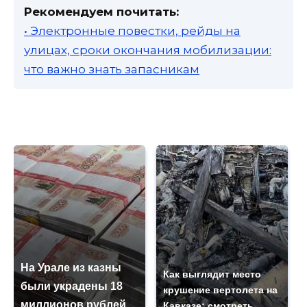
Рекомендуем почитать:
• Электронные повестки, рейды на
улицах, сроки окончания мобилизации:
что важно знать запасникам
На Урале из казны
Как выглядит место
были украдены 18
крушение вертолета на
миллионов рублей
Кавказе: смотреть