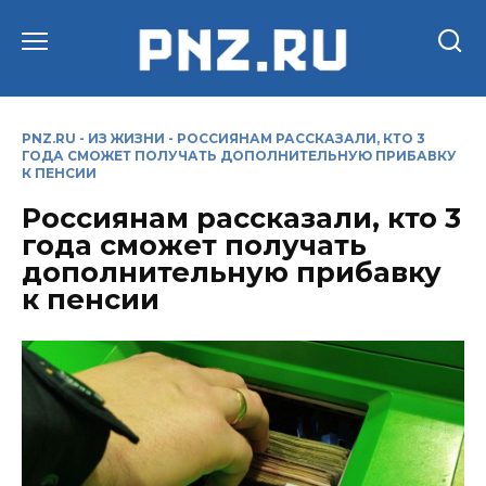
Перейти
к
содержанию
PNZ.RU
-
ИЗ ЖИЗНИ
-
РОССИЯНАМ РАССКАЗАЛИ, КТО 3
ГОДА СМОЖЕТ ПОЛУЧАТЬ ДОПОЛНИТЕЛЬНУЮ ПРИБАВКУ
К ПЕНСИИ
Россиянам рассказали, кто 3
года сможет получать
дополнительную прибавку
к пенсии