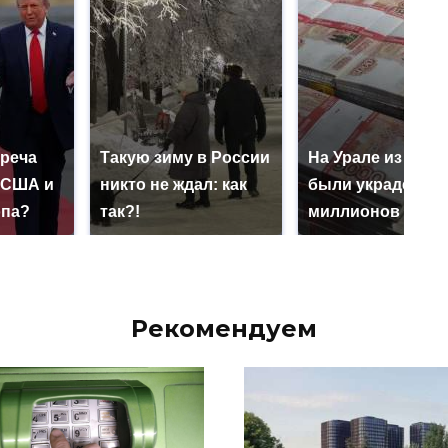
треча
Такую зиму в России
На Урале из казн
 США и
никто не ждал: как
были украдены 1
опа?
так?!
миллионов рубл
Рекомендуем