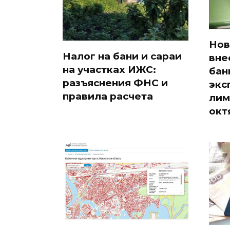
Нов
Налог на бани и сараи
вне
на участках ИЖС:
бан
разъяснения ФНС и
экс
правила расчета
лим
окт