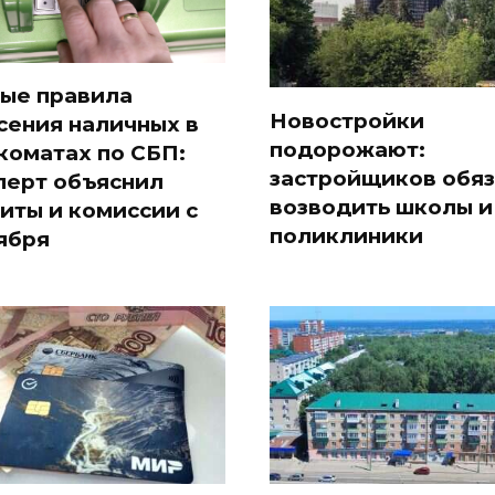
ые правила
Новостройки
сения наличных в
подорожают:
коматах по СБП:
застройщиков обя
перт объяснил
возводить школы и
иты и комиссии с
поликлиники
ября