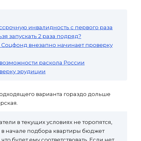
ссрочную инвалидность с первого раза
зя запускать 2 раза подряд?
а: Соцфонд внезапно начинает проверку
 возможности раскола России
роверку эрудиции
 подходящего варианта гораздо дольше
рская.
атели в текущих условиях не торопятся,
 в начале подбора квартиры бюджет
 что будет ему соответствовать. Если нет