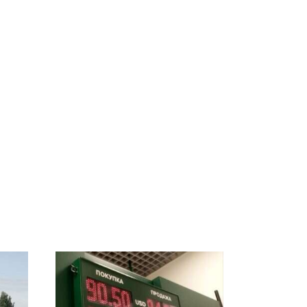
ы
Не ешьте эту
Как выглядит место
8
готовую еду из
крушение вертолета на
ей
магазина: список
Кавказе: смотреть