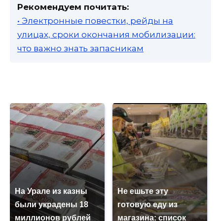
Рекомендуем почитать:
• Электронные повестки, рейды на
улицах, сроки окончания мобилизации:
что важно знать запасникам
На Урале из казны
Не ешьте эту
были украдены 18
готовую еду из
миллионов рублей
магазина: список