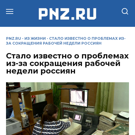
Перейти
к
содержанию
PNZ.RU
-
ИЗ ЖИЗНИ
-
СТАЛО ИЗВЕСТНО О ПРОБЛЕМАХ ИЗ-
ЗА СОКРАЩЕНИЯ РАБОЧЕЙ НЕДЕЛИ РОССИЯН
Стало известно о проблемах
из-за сокращения рабочей
недели россиян