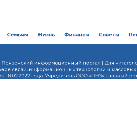
Семьям
Жизнь
Финансы
Советы
Пе
| Пензенский информационный портал | Для читателе
фере связи, информационных технологий и массовых
от 18.02.2022 года. Учредитель ООО «ПНЗ». Главный р
fice@penzainform.ru | На портале PNZ.RU размещаются
орских материалов без разрешения редакции запрещ
алов гиперссылка с указанием «как сообщает портал
ются внешние рекомендательные технологии (инф
 сбора, систематизации и анализа сведений, относ
дящихся на территории Российской Федерации)».
Пра
 Яндекс Метрика и LiveInternet. Продолжая использов
их данных в соответствии с данной
Политикой конфи