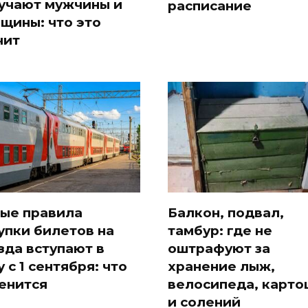
учают мужчины и
расписание
щины: что это
чит
ые правила
Балкон, подвал,
упки билетов на
тамбур: где не
зда вступают в
оштрафуют за
у с 1 сентября: что
хранение лыж,
енится
велосипеда, карто
и солений