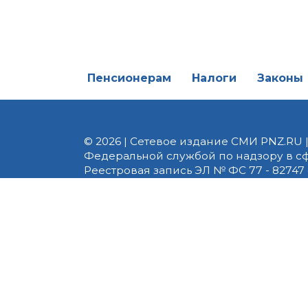
Пенсионерам
Налоги
Законы
© 2026 | Сетевое издание СМИ PNZ.RU 
Федеральной службой по надзору в с
Реестровая запись ЭЛ № ФС 77 - 82747 
редакции 8 (8412) 238-002, e-mail: of
материалы. Любое использование авт
информационных или авторских матери
На информационном ресурсе применя
предоставления информации на основе
пользователей сети «Интернет», нахо
технологий
.
Сайт использует сервисы веб-аналитики
использованием cookie-файлов и друг