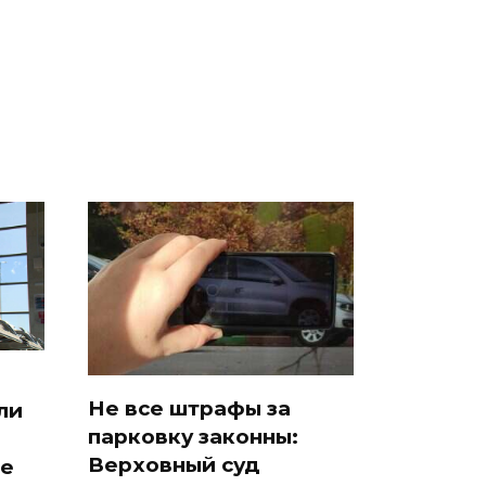
машину напали и
президентов США и
о
подожгли.
России: Европа?
ть?
Не все штрафы за
ли
парковку законны:
Верховный суд
ое