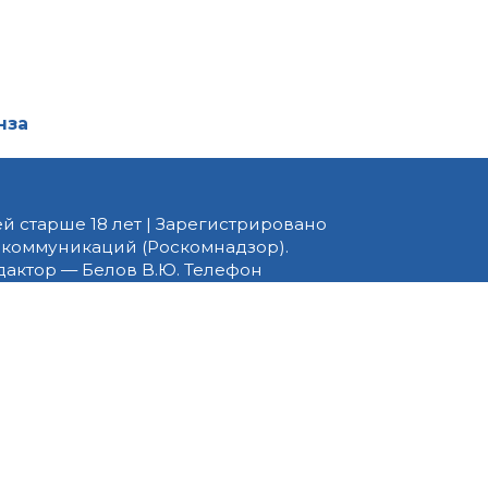
нза
й старше 18 лет | Зарегистрировано
 коммуникаций (Роскомнадзор).
едактор — Белов В.Ю. Телефон
 информационные и авторские
ено. При перепечатке
 PNZ.RU» обязательна.
ормационные технологии
ящихся к предпочтениям
вила применения рекомендательных
ать этот Сайт, вы соглашаетесь с
денциальности
. Срок обработки