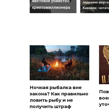
жестокое убийство
падению верто
криптомиллионера
Кавказе: читат
Ночная рыбалка вне
Пов
закона? Как правильно
вое
ловить рыбу и не
уто
получить штраф