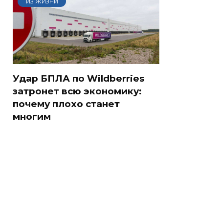
ИЗ ЖИЗНИ
Удар БПЛА по Wildberries
затронет всю экономику:
почему плохо станет
многим
СМИ: В Химках на
полицейскую
Где будет встреча
и