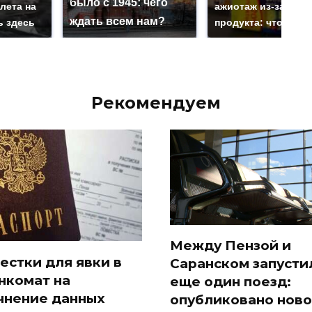
было с 1945: чего
лета на
ажиотаж из-за этог
ждать всем нам?
ь здесь
продукта: что купи
Рекомендуем
Между Пензой и
естки для явки в
Саранском запусти
нкомат на
еще один поезд:
чнение данных
опубликовано нов