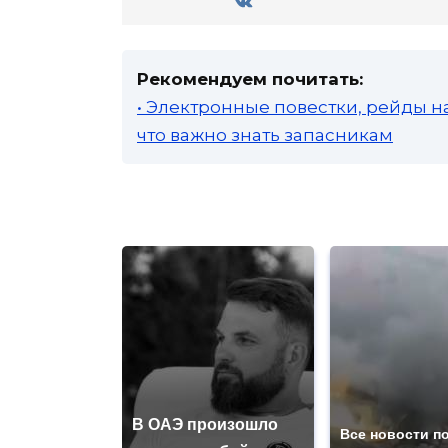
Рекомендуем почитать:
• Электронные повестки, рейды н
что важно знать запасникам
В ОАЭ произошло
Все новости п