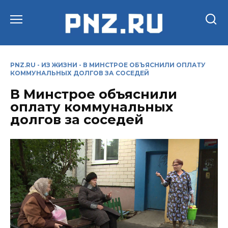
Перейти
к
содержанию
PNZ.RU
-
ИЗ ЖИЗНИ
-
В МИНСТРОЕ ОБЪЯСНИЛИ ОПЛАТУ
КОММУНАЛЬНЫХ ДОЛГОВ ЗА СОСЕДЕЙ
В Минстрое объяснили
оплату коммунальных
долгов за соседей