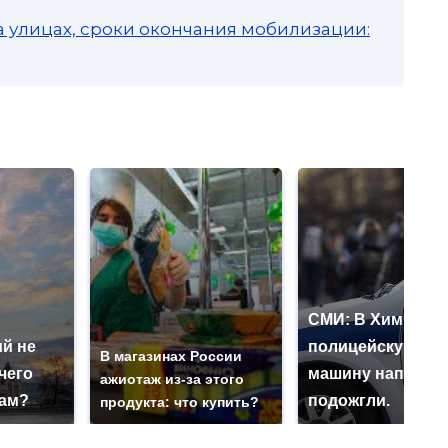
а улицах, сроки окончания мобилизации:
СМИ: В Химках н
й не
полицейскую
В магазинах России
чего
машину напали и
ажиотаж из-за этого
нам?
подожгли.
продукта: что купить?