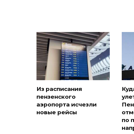
Из расписания
Куд
пензенского
уле
аэропорта исчезли
Пен
новые рейсы
отм
по 
нап