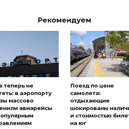
Рекомендуем
а теперь не
Поезд по цене
теть: в аэропорту
самолета:
зы массово
отдыхающие
енили авиарейсы
шокированы налич
популярным
и стоимостью биле
равлениям
на юг