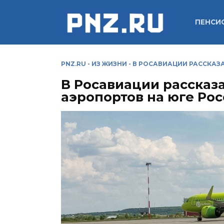
Перейти
к
ПЕНСИ
содержанию
PNZ.RU
-
ИЗ ЖИЗНИ
-
В РОСАВИАЦИИ РАССКАЗ
В Росавиации рассказ
аэропортов на юге Ро