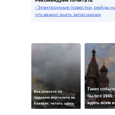
Рекомендуем почитать:
• Электронные повестки, рейды н
что важно знать запасникам
Таких событи
Все новости по
было с 1945: 
падению вертолета на
ждать всем 
Кавказе: читать здесь