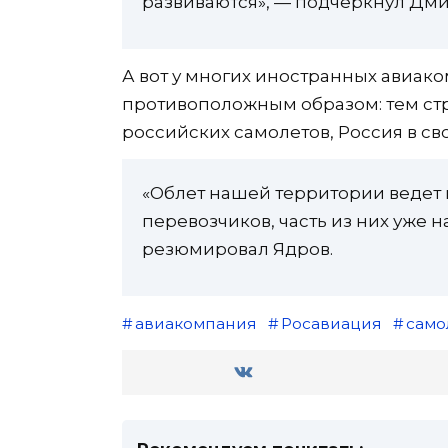
развиваются», — подчеркнул Дми
А вот у многих иностранных авиак
противоположным образом: тем стр
российских самолетов, Россия в св
«Облет нашей территории ведет
перевозчиков, часть из них уже 
резюмировал Ядров.
авиакомпания
Росавиация
само