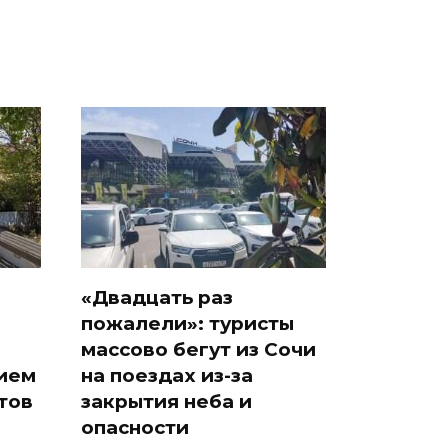
«Двадцать раз
пожалели»: туристы
массово бегут из Сочи
ием
на поездах из-за
тов
закрытия неба и
опасности