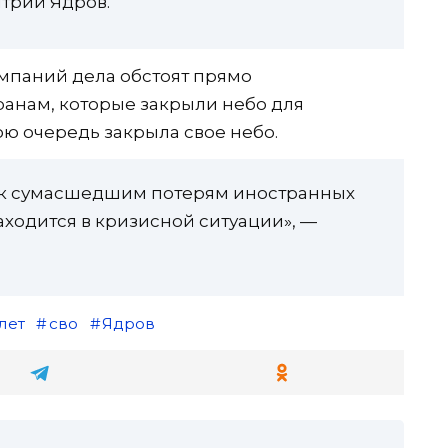
трий Ядров.
омпаний дела обстоят прямо
анам, которые закрыли небо для
ою очередь закрыла свое небо.
 к сумасшедшим потерям иностранных
находится в кризисной ситуации», —
лет
сво
Ядров