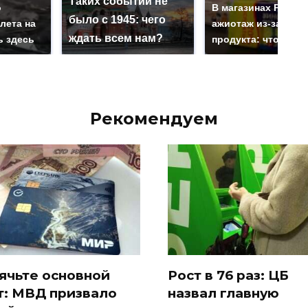
Таких событий не
о
В магазинах Росси
было с 1945: чего
лета на
ажиотаж из-за этог
ждать всем нам?
ь здесь
продукта: что купи
Рекомендуем
ячьте основной
Рост в 76 раз: ЦБ
т: МВД призвало
назвал главную