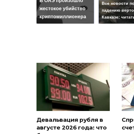
В ОАЭ произошло
Все новости п
жестокое убийство
падению верто
криптомиллионера
Кавказе: читат
Девальвация рубля в
Спр
августе 2026 года: что
сче