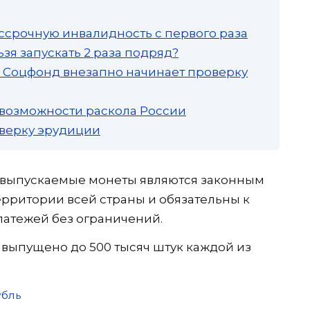
ссрочную инвалидность с первого раза
зя запускать 2 раза подряд?
а: Соцфонд внезапно начинает проверку
 возможности раскола России
роверку эрудиции
о выпускаемые монеты являются законным
ерритории всей страны и обязательны к
латежей без ограничений.
т выпущено до 500 тысяч штук каждой из
убль