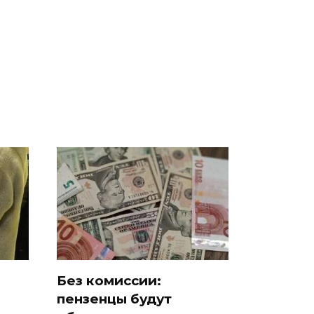
полицейскую
Где будет встреча
и
машину напали и
президентов США и
о
подожгли.
России: Европа?
ть?
Без комиссии:
пензенцы будут