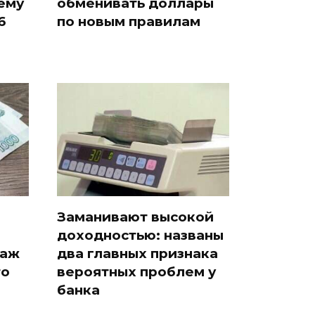
ему
обменивать доллары
6
по новым правилам
Заманивают высокой
доходностью: названы
таж
два главных признака
то
вероятных проблем у
банка