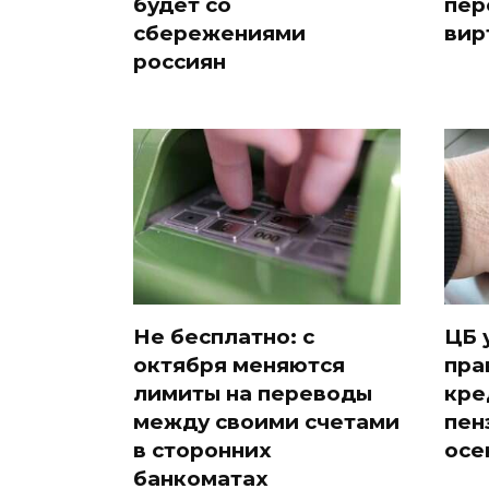
будет со
пер
сбережениями
вир
россиян
Не бесплатно: с
ЦБ 
октября меняются
пра
лимиты на переводы
кре
между своими счетами
пен
в сторонних
осе
банкоматах