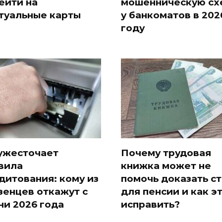
ейти на
мошенническую сх
туальные карты
у банкоматов в 202
году
ужесточает
Почему трудовая
вила
книжка может не
дитования: кому из
помочь доказать с
зенцев откажут с
для пенсии и как э
ни 2026 года
исправить?