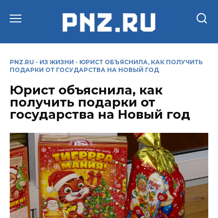
Перейти
к
содержанию
PNZ.RU
-
ИЗ ЖИЗНИ
-
ЮРИСТ ОБЪЯСНИЛА, КАК ПОЛУЧИТЬ
ПОДАРКИ ОТ ГОСУДАРСТВА НА НОВЫЙ ГОД
Юрист объяснила, как
получить подарки от
государства на Новый год