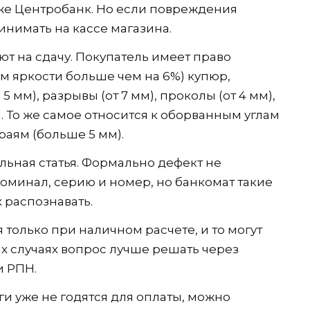
же Центробанк. Но если повреждения
инимать на кассе магазина.
ают на сдачу. Покупатель имеет право
ем яркости больше чем на 6%) купюр,
мм), разрывы (от 7 мм), проколы (от 4 мм),
. То же самое относится к оборванным углам
краям (больше 5 мм).
льная статья. Формально дефект не
оминал, серию и номер, но банкомат такие
 распознавать.
я только при наличном расчете, и то могут
х случаях вопрос лучше решать через
и РПН.
и уже не годятся для оплаты, можно