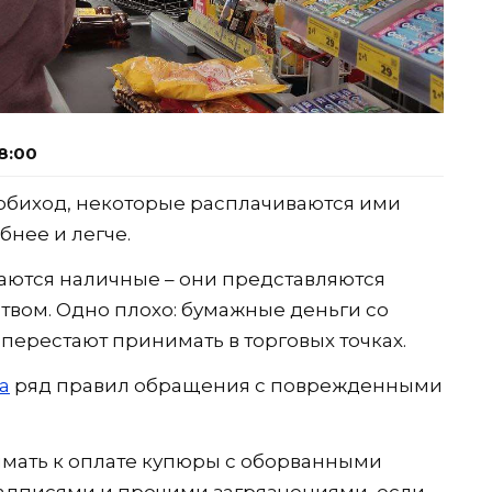
8:00
обиход, некоторые расплачиваются ими
обнее и легче.
таются наличные – они представляются
вом. Одно плохо: бумажные деньги со
 перестают принимать в торговых точках.
а
ряд правил обращения с поврежденными
имать к оплате купюры с оборванными
адписями и прочими загрязнениями, если