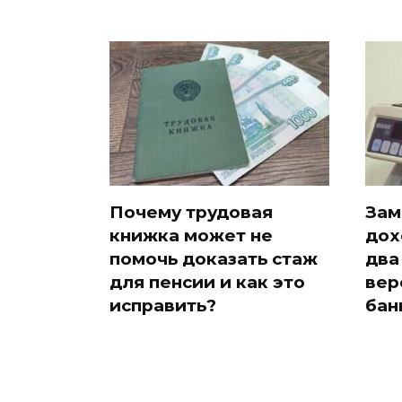
Почему трудовая
Зам
книжка может не
дох
помочь доказать стаж
два
для пенсии и как это
вер
исправить?
бан