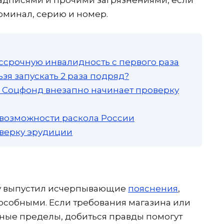
оминал, серию и номер.
ссрочную инвалидность с первого раза
зя запускать 2 раза подряд?
а: Соцфонд внезапно начинает проверку
 возможности раскола России
роверку эрудиции
оду выпустил исчерпывающие
пояснения
,
особными. Если требования магазина или
нные пределы, добиться правды помогут