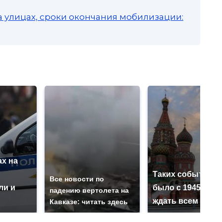
а улицах, сроки окончания мобилизации:
х на
ю
Таких событий н
Все новости по
ли и
было с 1945: чег
падению вертолета на
ждать всем нам?
Кавказе: читать здесь