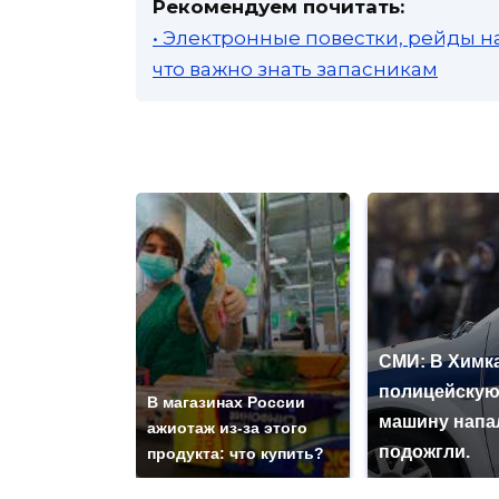
Рекомендуем почитать:
• Электронные повестки, рейды н
что важно знать запасникам
СМИ: В Химка
полицейску
В магазинах России
машину напа
ажиотаж из-за этого
подожгли.
продукта: что купить?