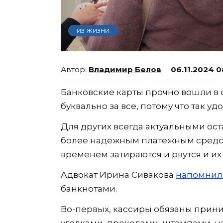
ИЗ ЖИЗНИ
Владимир Белов
06.11.2024 0
Банковские карты прочно вошли в 
буквально за все, потому что так уд
Для других всегда актуальными ос
более надежным платежным средст
временем затираются и рвутся и их
Адвокат Ирина Сивакова
напомнил
банкнотами.
Во-первых, кассиры обязаны прин
уголками, проколами, штампами, н