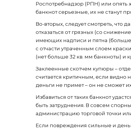
Роспотребнадзор (РПН) или опять 
банкнот серьезные, их не станут пр
Во-вторых, следует смотреть, что д
отказаться от грязных (со снижени
имеющих надписи и пятна (больше 5 
с отчасти утраченным слоем краски
(нет больше 32 кв. мм банкноты) и 
Заклеенные скотчем купюры – отде
считается критичным, если видно н
деньги не примет – он не сможет их
Избавиться от таких банкнот удастс
быть затруднения. В совсем спорны
администрацию торговой точки ил
Если повреждения сильные и деньг