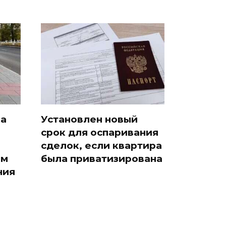
ка
Установлен новый
срок для оспаривания
сделок, если квартира
ам
была приватизирована
ния