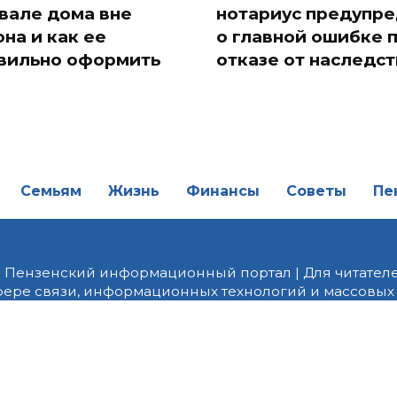
вале дома вне
нотариус предупр
она и как ее
о главной ошибке 
вильно оформить
отказе от наследст
Семьям
Жизнь
Финансы
Советы
Пе
| Пензенский информационный портал | Для читателе
фере связи, информационных технологий и массовых
от 18.02.2022 года. Учредитель ООО «ПНЗ». Главный р
fice@penzainform.ru | На портале PNZ.RU размещаются
орских материалов без разрешения редакции запрещ
алов гиперссылка с указанием «как сообщает портал
ются внешние рекомендательные технологии (инф