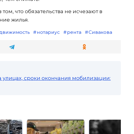
том, что обязательства не исчезают в
ние жилья.
движимость
нотариус
рента
Сивакова
а улицах, сроки окончания мобилизации: