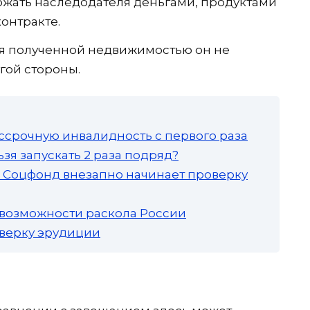
абжать наследодателя деньгами, продуктами
контракте.
я полученной недвижимостью он не
угой стороны.
ссрочную инвалидность с первого раза
зя запускать 2 раза подряд?
а: Соцфонд внезапно начинает проверку
 возможности раскола России
роверку эрудиции