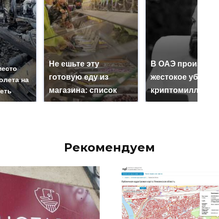
Не ешьте эту
В ОАЭ произошл
место
готовую еду из
жестокое убийст
олета на
магазина: список
криптомиллионе
реть
Рекомендуем