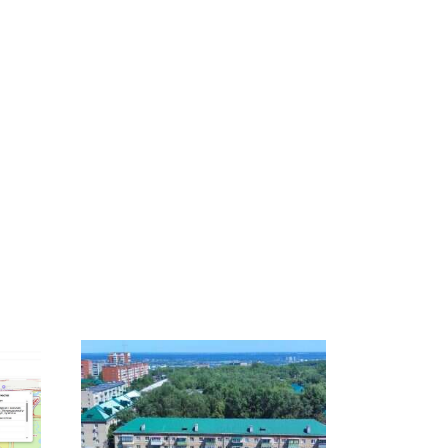
о
Таких событий не
Все новости по
во
было с 1945: чего
падению вертолета на
ра
ждать всем нам?
Кавказе: читать здесь