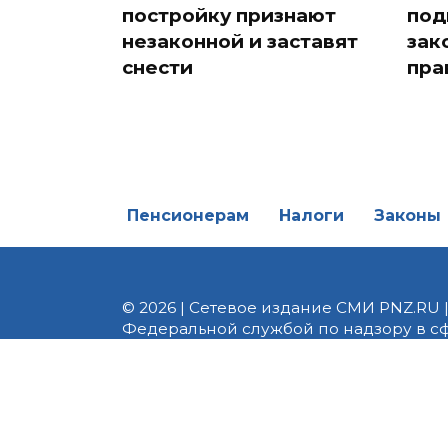
постройку признают
под
незаконной и заставят
зак
снести
пра
Пенсионерам
Налоги
Законы
© 2026 | Сетевое издание СМИ PNZ.RU 
Федеральной службой по надзору в с
Реестровая запись ЭЛ № ФС 77 - 82747 
редакции 8 (8412) 238-002, e-mail: of
материалы. Любое использование авт
информационных или авторских матери
На информационном ресурсе применя