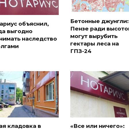
Бетонные джунгли:
ариус объяснил,
Пензе ради высото
да выгодно
могут вырубить
нимать наследство
гектары леса на
олгами
ГПЗ-24
ая кладовка в
«Все или ничего»: