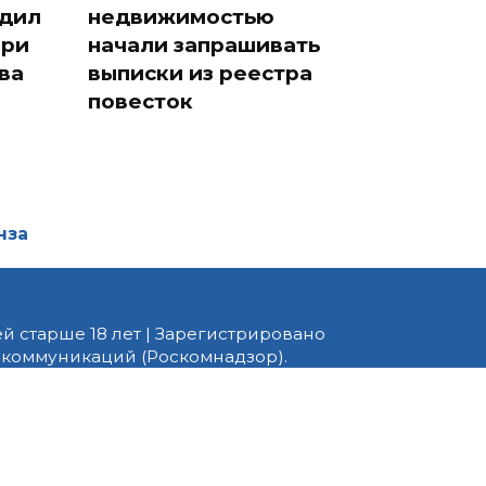
едил
недвижимостью
при
начали запрашивать
ва
выписки из реестра
повесток
нза
й старше 18 лет | Зарегистрировано
 коммуникаций (Роскомнадзор).
едактор — Белов В.Ю. Телефон
 информационные и авторские
ено. При перепечатке
 PNZ.RU» обязательна.
ормационные технологии