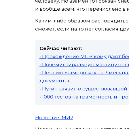
человеку. Но взамен тот обязан сн
и вообще всем, что перечислено в 
Каким-либо образом распорядитьс
сможет, если на то нет согласия др
Сейчас читают:
• Прохождение МСЭ: кому дают бе
• Почему стиральную машину нель
• Пенсию «заморозят» на 3 месяц
документов
• Путин заявил о существовавшей
• 1000 тестов на грамотность и п
Новости СМИ2