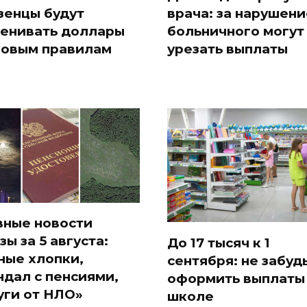
зенцы будут
врача: за нарушени
енивать доллары
больничного могут
новым правилам
урезать выплаты
вные новости
зы за 5 августа:
До 17 тысяч к 1
ные хлопки,
сентября: не забуд
ндал с пенсиями,
оформить выплаты
уги от НЛО»
школе