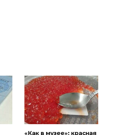
о
Таких событий не
Все новости по
во
было с 1945: чего
падению вертолета на
ра
ждать всем нам?
Кавказе: читать здесь
«Как в музее»: красная