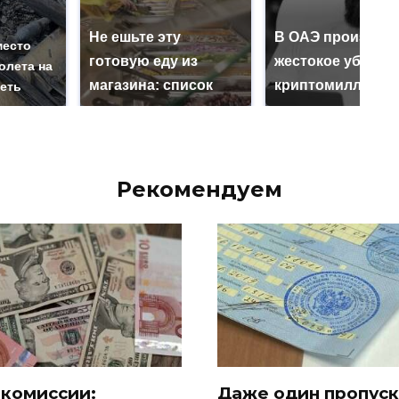
Не ешьте эту
В ОАЭ произошл
место
готовую еду из
жестокое убийст
олета на
магазина: список
криптомиллионе
реть
Рекомендуем
 комиссии:
Даже один пропуск