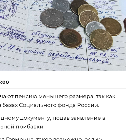
3:00
учают пенсию меньшего размера, так как
 в базах Социального фонда России.
дному документу, подав заявление в
ьной прибавки.
я Говырина, такое возможно, если у