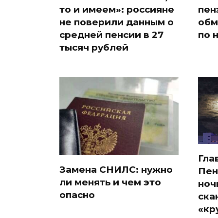
то и имеем»: россияне
пен
не поверили данным о
обм
средней пенсии в 27
по 
тысяч рублей
Гла
Замена СНИЛС: нужно
Пен
ли менять и чем это
ноч
опасно
ска
«кр