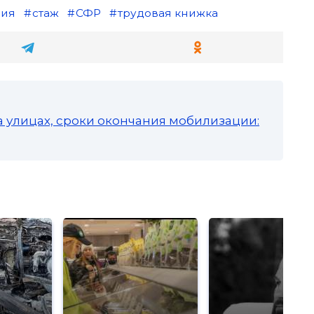
сия
стаж
СФР
трудовая книжка
а улицах, сроки окончания мобилизации: