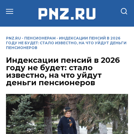
Перейти
к
содержанию
PNZ.RU
-
ПЕНСИОНЕРАМ
-
ИНДЕКСАЦИИ ПЕНСИЙ В 2026
ГОДУ НЕ БУДЕТ: СТАЛО ИЗВЕСТНО, НА ЧТО УЙДУТ ДЕНЬГИ
ПЕНСИОНЕРОВ
Индексации пенсий в 2026
году не будет: стало
известно, на что уйдут
деньги пенсионеров