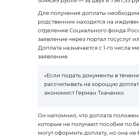
5044,89 рубля — за двух и 7567,33 р
Для получения доплаты необходимо
родственник находится на иждивен
отделение Социального фонда Росс
заявление через портал госуслуг и
Доплата назначается с 1-го числа м
заявление.
«Если подать документы в течени
рассчитывать на хорошую доплат
экономист Герман Ткаченко.
Он напомнил, что доплата положе
которые не получают пособие по 
могут оформить доплату, но она не 