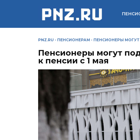
Перейти
к
ПЕНСИ
содержанию
PNZ.RU
-
ПЕНСИОНЕРАМ
-
ПЕНСИОНЕРЫ МОГУТ 
Пенсионеры могут под
к пенсии с 1 мая