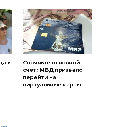
да в
Спрячьте основной
счет: МВД призвало
и
перейти на
виртуальные карты
нза