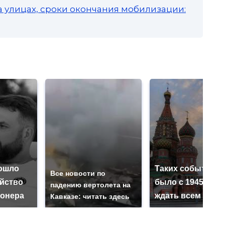
а улицах, сроки окончания мобилизации:
ошло
Таких событий н
Все новости по
ийство
было с 1945: чег
падению вертолета на
онера
ждать всем нам?
Кавказе: читать здесь