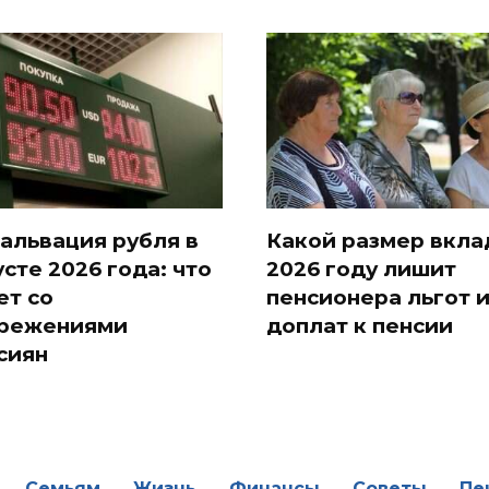
альвация рубля в
Какой размер вкла
усте 2026 года: что
2026 году лишит
ет со
пенсионера льгот 
режениями
доплат к пенсии
сиян
Семьям
Жизнь
Финансы
Советы
Пе