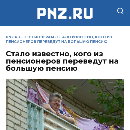
Перейти
к
содержанию
PNZ.RU
-
ПЕНСИОНЕРАМ
-
СТАЛО ИЗВЕСТНО, КОГО ИЗ
ПЕНСИОНЕРОВ ПЕРЕВЕДУТ НА БОЛЬШУЮ ПЕНСИЮ
Стало известно, кого из
пенсионеров переведут на
большую пенсию