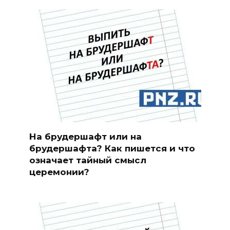
На брудершафт или на
брудершафта? Как пишется и что
означает тайный смысл
церемонии?