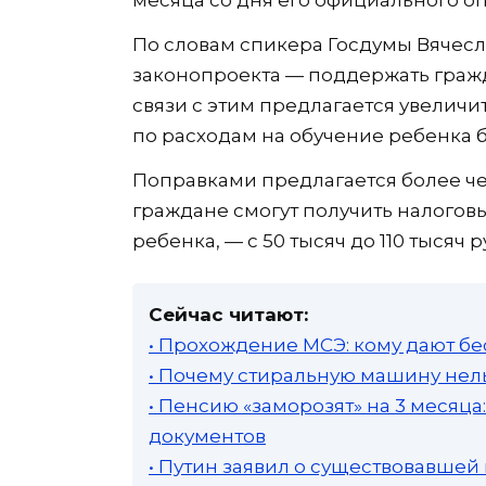
месяца со дня его официального о
По словам спикера Госдумы Вячесл
законопроекта — поддержать гражд
связи с этим предлагается увелич
по расходам на обучение ребенка б
Поправками предлагается более че
граждане смогут получить налоговы
ребенка, — с 50 тысяч до 110 тысяч р
Сейчас читают:
• Прохождение МСЭ: кому дают бе
• Почему стиральную машину нель
• Пенсию «заморозят» на 3 месяц
документов
• Путин заявил о существовавшей