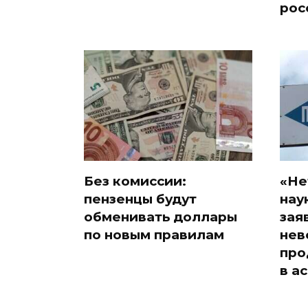
рос
Без комиссии:
«Не
пензенцы будут
нау
обменивать доллары
зая
по новым правилам
нев
про
в а