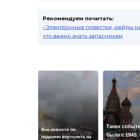
Рекомендуем почитать:
• Электронные повестки, рейды н
что важно знать запасникам
Таких событи
Все новости по
было с 1945: 
падению вертолета на