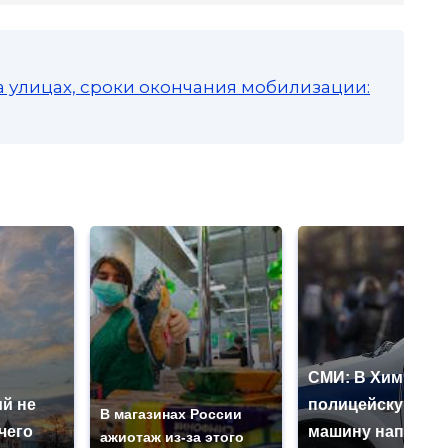
а улицах, сроки окончания мобилизации:
СМИ: В Химках н
й не
полицейскую
В магазинах России
чего
машину напали и
ажиотаж из-за этого