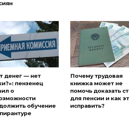
сиян
т денег — нет
Почему трудовая
ки?»: пензенец
книжка может не
вил о
помочь доказать с
озможности
для пенсии и как э
должить обучение
исправить?
спирантуре