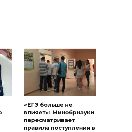
России: Европа?
так?!
«ЕГЭ больше не
о
влияет»: Минобрнауки
пересматривает
правила поступления в