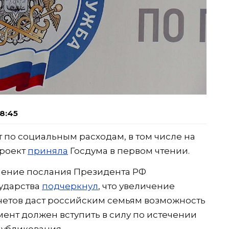
8:45
 по социальным расходам, в том числе на
проект
приняла
Госдума в первом чтении.
нение послания Президента РФ
сударства
подчеркнул
, что увеличение
четов даст российским семьям возможность
нт должен вступить в силу по истечении