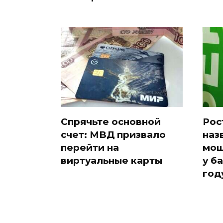
Спрячьте основной
Рос
счет: МВД призвало
наз
перейти на
мош
виртуальные карты
у б
год