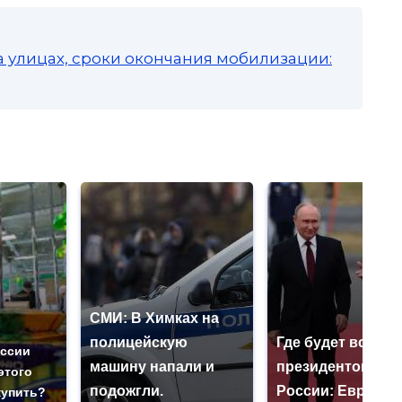
а улицах, сроки окончания мобилизации:
СМИ: В Химках на
полицейскую
Где будет встреч
оссии
машину напали и
президентов СШ
этого
подожгли.
России: Европа?
купить?