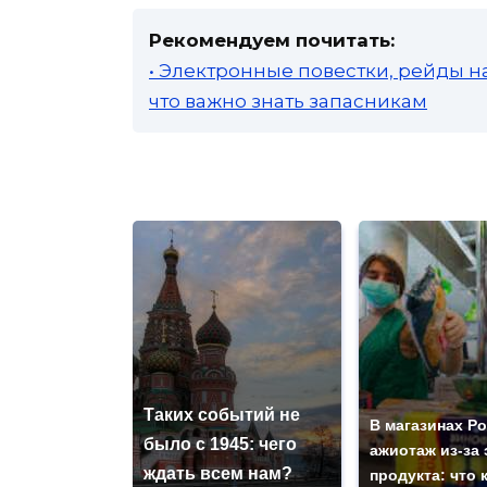
Рекомендуем почитать:
• Электронные повестки, рейды н
что важно знать запасникам
Таких событий не
В магазинах Р
было с 1945: чего
ажиотаж из-за 
ждать всем нам?
продукта: что 