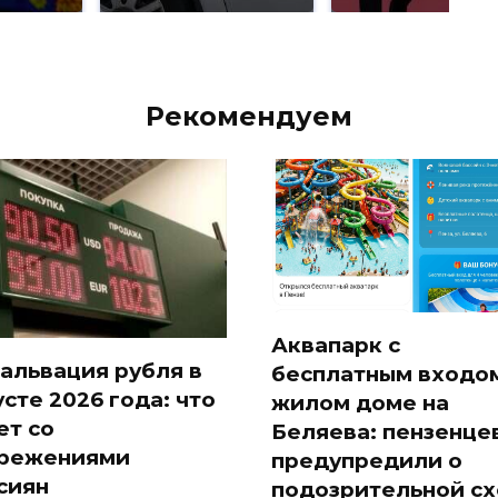
Рекомендуем
Аквапарк с
альвация рубля в
бесплатным входом
усте 2026 года: что
жилом доме на
ет со
Беляева: пензенце
режениями
предупредили о
сиян
подозрительной с