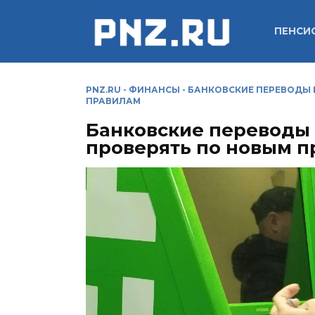
Перейти
к
ПЕНСИ
содержанию
PNZ.RU
-
ФИНАНСЫ
-
БАНКОВСКИЕ ПЕРЕВОДЫ 
ПРАВИЛАМ
Банковские переводы 
проверять по новым 