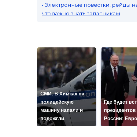
• Электронные повестки, рейды н
что важно знать запасникам
СМИ: В Химках на
полицейскую
Где будет вс
машину напали и
президентов
подожгли.
России: Евр