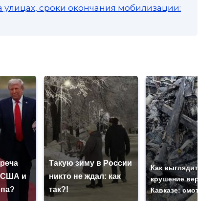
а улицах, сроки окончания мобилизации:
треча
Такую зиму в России
Как выглядит мест
 США и
никто не ждал: как
крушение вертолет
опа?
так?!
Кавказе: смотреть