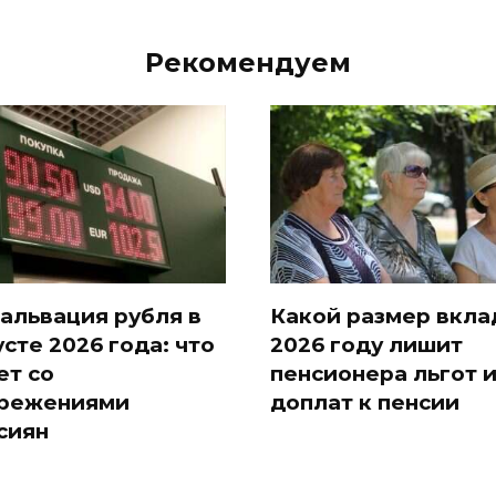
Рекомендуем
альвация рубля в
Какой размер вкла
усте 2026 года: что
2026 году лишит
ет со
пенсионера льгот 
режениями
доплат к пенсии
сиян