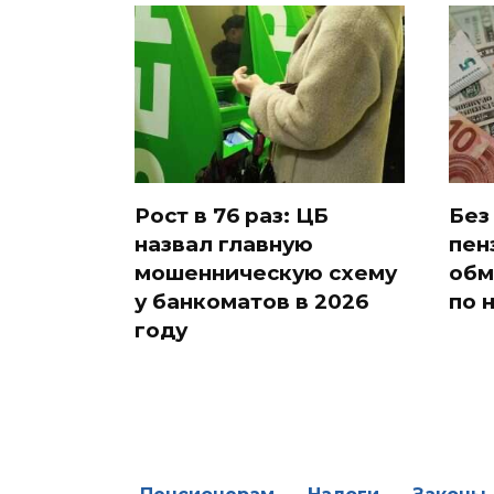
Рост в 76 раз: ЦБ
Без
назвал главную
пен
мошенническую схему
обм
у банкоматов в 2026
по 
году