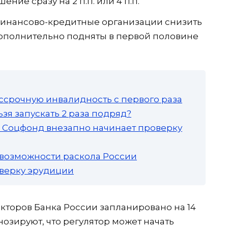
ие сразу на 2 п.п. или 4 п.п.
инансово-кредитные организации снизить
дополнительно подняты в первой половине
ссрочную инвалидность с первого раза
зя запускать 2 раза подряд?
а: Соцфонд внезапно начинает проверку
 возможности раскола России
роверку эрудиции
торов Банка России запланировано на 14
нозируют, что регулятор может начать