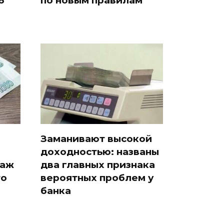
6
по новым правилам
Заманивают высокой
доходностью: названы
таж
два главных признака
то
вероятных проблем у
банка