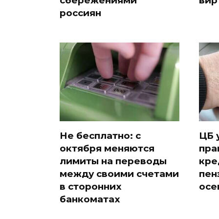
сбережениями
вир
россиян
Не бесплатно: с
ЦБ 
октября меняются
пра
лимиты на переводы
кре
между своими счетами
пен
в сторонних
осе
банкоматах