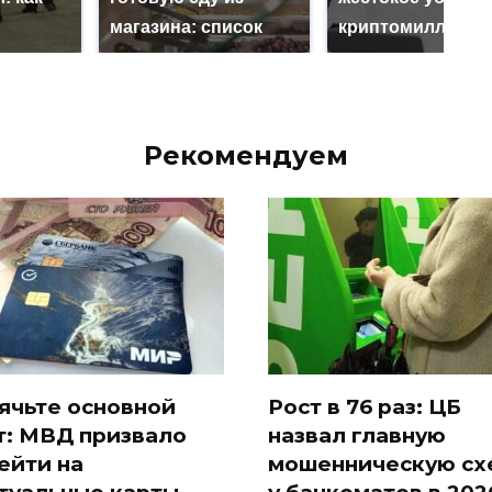
магазина: список
криптомиллионе
Рекомендуем
ячьте основной
Рост в 76 раз: ЦБ
т: МВД призвало
назвал главную
ейти на
мошенническую сх