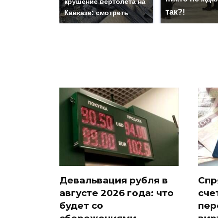
крушение вертолета на
так?!
Кавказе: смотреть
Девальвация рубля в
Спр
августе 2026 года: что
сче
будет со
пер