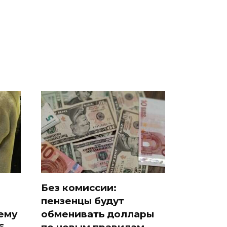
падению вертолета на
ра
ждать всем нам?
Кавказе: читать здесь
Без комиссии:
пензенцы будут
ему
обменивать доллары