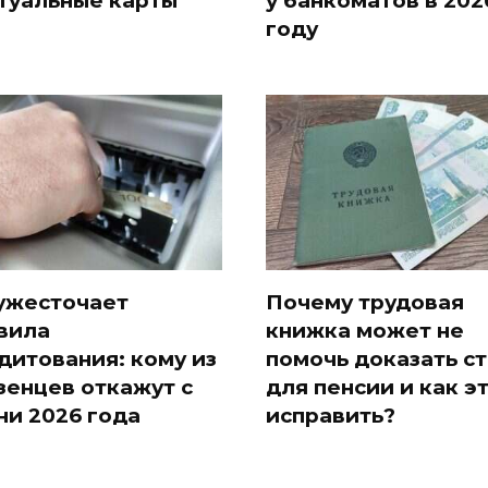
туальные карты
у банкоматов в 202
году
ужесточает
Почему трудовая
вила
книжка может не
дитования: кому из
помочь доказать с
зенцев откажут с
для пенсии и как э
ни 2026 года
исправить?