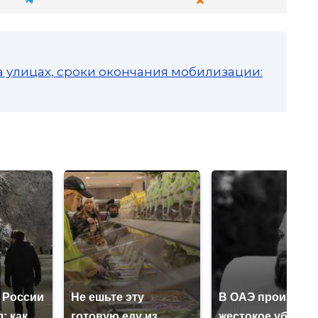
а улицах, сроки окончания мобилизации:
 России
Не ешьте эту
В ОАЭ произошл
: как
готовую еду из
жестокое убийст