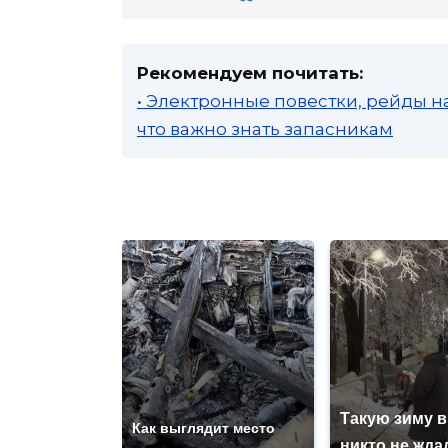
Рекомендуем почитать:
• Электронные повестки, рейды н
что важно знать запасникам
Такую зиму в
Как выглядит место
никто не ждал